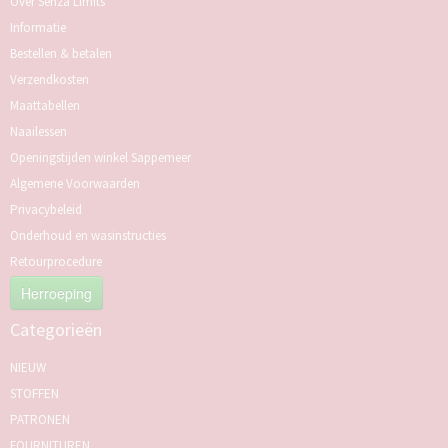
Over Senza Limits
Informatie
Bestellen & betalen
Verzendkosten
Maattabellen
Naailessen
Openingstijden winkel Sappemeer
Algemene Voorwaarden
Privacybeleid
Onderhoud en wasinstructies
Retourprocedure
Herroeping
Categorieën
NIEUW
STOFFEN
PATRONEN
FOURNITUREN