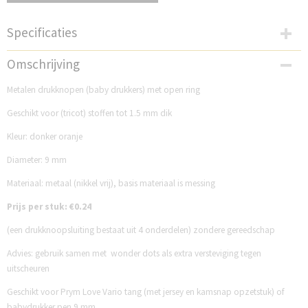
Specificaties
Productcode
Omschrijving
FGE004Z9
Metalen drukknopen (baby drukkers) met open ring
Geschikt voor (tricot) stoffen tot 1.5 mm dik
Kleur: donker oranje
Diameter: 9 mm
Materiaal: metaal (nikkel vrij), basis materiaal is messing
Prijs per stuk: €0.24
(een drukknoopsluiting bestaat uit 4 onderdelen) zondere gereedschap
Advies: gebruik samen met wonder dots als extra versteviging tegen
uitscheuren
Geschikt voor Prym Love Vario tang (met jersey en kamsnap opzetstuk) of
babydrukker pen 9 mm