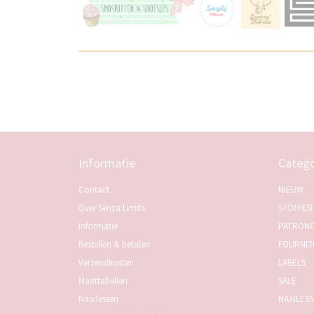
Informatie
Catego
Contact
NIEUW
Over Senza Limits
STOFFEN
Informatie
PATRON
Bestellen & betalen
FOURNIT
Verzendkosten
LABELS
Maattabellen
SALE
Naailessen
NAAILES