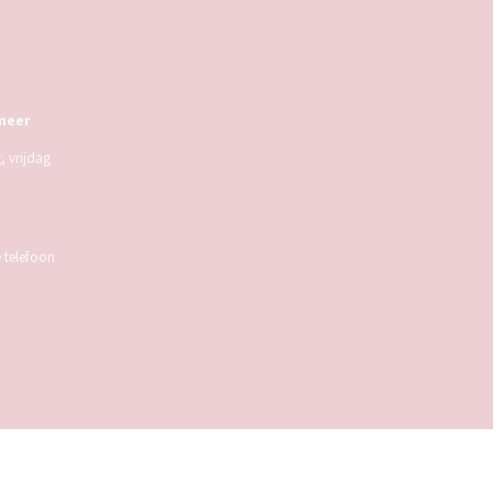
meer
 vrijdag
e telefoon