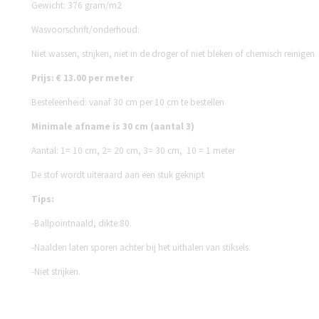
Gewicht: 376 gram/m2
Wasvoorschrift/onderhoud:
Niet wassen, strijken, niet in de droger of niet bleken of chemisch reinigen
Prijs: € 13.00 per meter
Besteleenheid: vanaf 30 cm per 10 cm te bestellen
Minimale afname is 30 cm (aantal 3)
Aantal:
1= 10 cm,
2= 20 cm,
3= 30 cm,
10 = 1 meter
De stof wordt uiteraard aan een stuk geknipt
Tips:
-Ballpointnaald, dikte:80.
-Naalden laten sporen achter bij het uithalen van stiksels.
-Niet strijken.