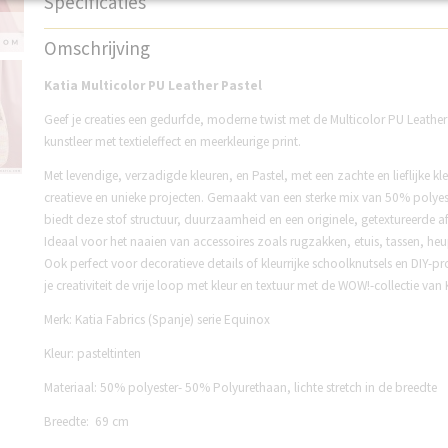
Specificaties
Productcode
K2295-2
Omschrijving
Katia Multicolor PU Leather Pastel
Geef je creaties een gedurfde, moderne twist met de Multicolor PU Leather
kunstleer met textieleffect en meerkleurige print.
Met levendige, verzadigde kleuren, en Pastel, met een zachte en lieflijke kl
creatieve en unieke projecten. Gemaakt van een sterke mix van 50% polye
biedt deze stof structuur, duurzaamheid en een originele, getextureerde afw
Ideaal voor het naaien van accessoires zoals rugzakken, etuis, tassen, heup
Ook perfect voor decoratieve details of kleurrijke schoolknutsels en DIY-pr
je creativiteit de vrije loop met kleur en textuur met de WOW!-collectie van 
Merk: Katia Fabrics (Spanje) serie Equinox
Kleur: pasteltinten
Materiaal: 50% polyester- 50% Polyurethaan, lichte stretch in de breedte
Breedte: 69 cm