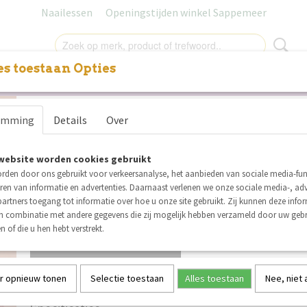
Naailessen
Openingstijden winkel Sappemeer
s toestaan Opties
NITUREN
LABELS
SALE
NAAILESSEN
CADEAUB
Katia Multicolor PU leather 
e
emming
Details
Over
€ 1,30
€ 1,10
per stuk
Minimum aantal is 3 voor
€ 3,30
(inclusief btw 21%)
website worden cookies gebruikt
rden door ons gebruikt voor verkeersanalyse, het aanbieden van sociale media-func
Op voorraad
✓
ren van informatie en advertenties. Daarnaast verlenen we onze sociale media-, adv
Aantal
artners toegang tot informatie over hoe u onze site gebruikt. Zij kunnen deze info
in combinatie met andere gegevens die zij mogelijk hebben verzameld door uw geb
n of die u hen hebt verstrekt.
IN WINKELWAGEN
r opnieuw tonen
Selectie toestaan
Alles toestaan
Nee, niet