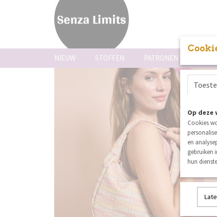
Cookie
NIEUW
STOFFEN
PATRONEN
FOUR
summer sal
Toest
Op deze 
Cookies wo
personalise
en analysep
gebruiken 
hun dienste
Late