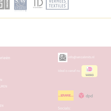
rieën
info@senzalimits.nl
Ideal is vanaf nu
EN
UREN
SEN
Socials: