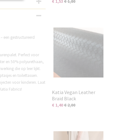
€ 1,53
€ 1,80
 – een gestructureerd
eurenpalet. Perfect voor
ster en 50% polyurethaan,
erking die op leer lijkt.
tasjes en toilettassen.
ojecten voor kinderen. Laat
Katia Fabrics!
Katia Vegan Leather
Braid Black
€ 1,40
€ 2,00