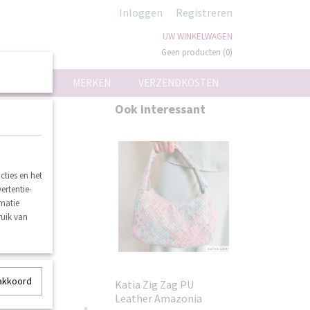
Inloggen
Registreren
UW WINKELWAGEN
Geen producten
(0)
ON
MERKEN
VERZENDKOSTEN
Pastel
Ook interessant
ties en het
ertentie-
rmatie
ruik van
 akkoord
Katia Zig Zag PU
Leather Amazonia