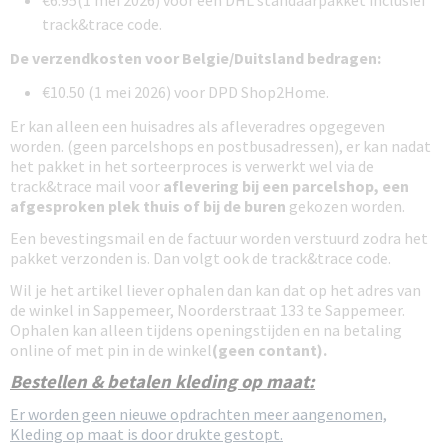
€6.95(1 mei 2026) voor een DHL standaarpakket inclusief
track&trace code.
De verzendkosten voor Belgie/Duitsland bedragen:
€10.50 (1 mei 2026) voor DPD Shop2Home.
Er kan alleen een huisadres als afleveradres opgegeven
worden. (geen parcelshops en postbusadressen), er kan nadat
het pakket in het sorteerproces is verwerkt wel via de
track&trace mail voor
aflevering bij een parcelshop, een
afgesproken plek thuis of bij de buren
gekozen worden.
Een bevestingsmail en de factuur worden verstuurd zodra het
pakket verzonden is. Dan volgt ook de track&trace code.
Wil je het artikel liever ophalen dan kan dat op het adres van
de winkel in Sappemeer, Noorderstraat 133 te Sappemeer.
Ophalen kan alleen tijdens openingstijden en na betaling
online of met pin in de winkel
(geen contant).
Bestellen & betalen kleding op maat:
Er worden geen nieuwe opdrachten meer aangenomen,
Kleding op maat is door drukte gestopt.