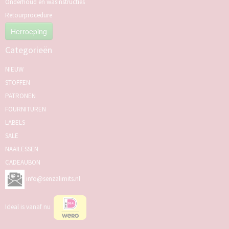
Onderhoud en wasinstructies
Retourprocedure
Herroeping
Categorieën
NIEUW
STOFFEN
PATRONEN
FOURNITUREN
LABELS
SALE
NAAILESSEN
CADEAUBON
info@senzalimits.nl
Ideal is vanaf nu