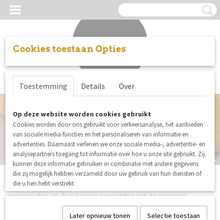
Cookies toestaan Opties
Inloggen
Registreren
UW WINKELWAGEN
Toestemming
Details
Over
Geen producten
(0)
Op deze website worden cookies gebruikt
Cookies worden door ons gebruikt voor verkeersanalyse, het aanbieden
van sociale media-functies en het personaliseren van informatie en
advertenties. Daarnaast verlenen we onze sociale media-, advertentie- en
Ruitjes en Ibizabandjes
analysepartners toegang tot informatie over hoe u onze site gebruikt. Zij
De mooiste stoffen en fournituren voor jouw naaiproject
See You At Six Playtime 33
Notches
SENZA LIMITS © 2017
SENZA LIMITS © 2017
SENZA LIMITS © 2017
KATIA FABRICS EQUINOX COLLECTIE
SENZA LIMITS © 2017
SENZA LIMITS © 2017
kunnen deze informatie gebruiken in combinatie met andere gegevens
Bestellen & Betalen
die zij mogelijk hebben verzameld door uw gebruik van hun diensten of
die u hen hebt verstrekt.
Op alle bestellingen bij Senza Limits zijn de algemene
voorwaarden en de retourvoorwaarden van toepassing.
De prijzen in de webwinkel van Senza Limits zijn in Euro’s,
Later opnieuw tonen
Selectie toestaan