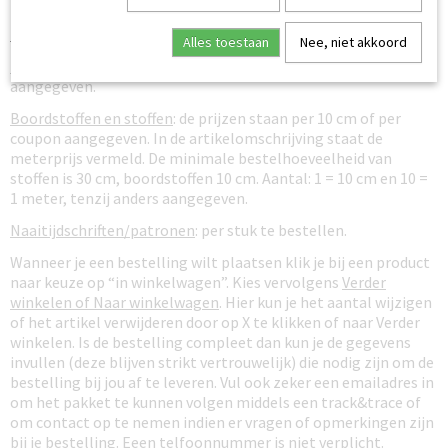
inclusief 9% of 21% btw en exclusief verzendkosten.
Bestellen van stoffen, fournituren en patronen:
Alles toestaan
Nee, niet akkoord
Fournituren
: de prijzen staan per 10 cm, per meter of per stuk
aangegeven.
Boordstoffen en stoffen
: de prijzen staan per 10 cm of per
coupon aangegeven. In de artikelomschrijving staat de
meterprijs vermeld. De minimale bestelhoeveelheid van
stoffen is 30 cm, boordstoffen 10 cm. Aantal: 1 = 10 cm en 10 =
1 meter, tenzij anders aangegeven.
Naaitijdschriften/patronen
: per stuk te bestellen.
Wanneer je een bestelling wilt plaatsen klik je bij een product
naar keuze op “in winkelwagen”. Kies vervolgens
Verder
winkelen of Naar winkelwagen
. Hier kun je het aantal wijzigen
of het artikel verwijderen door op X te klikken of naar Verder
winkelen. Is de bestelling compleet dan kun je de gegevens
invullen (deze blijven strikt vertrouwelijk) die nodig zijn om de
bestelling bij jou af te leveren. Vul ook zeker een emailadres in
om het pakket te kunnen volgen middels een track&trace of
om contact op te nemen indien er vragen of opmerkingen zijn
bij je bestelling. Eeen telfoonnummer is niet verplicht.