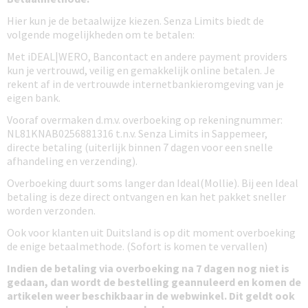
Hier kun je de betaalwijze kiezen. Senza Limits biedt de
volgende mogelijkheden om te betalen:
Met iDEAL|WERO, Bancontact en andere payment providers
kun je vertrouwd, veilig en gemakkelijk online betalen. Je
rekent af in de vertrouwde internetbankieromgeving van je
eigen bank.
Vooraf overmaken d.m.v. overboeking op rekeningnummer:
NL81KNAB0256881316 t.n.v. Senza Limits in Sappemeer,
directe betaling (uiterlijk binnen 7 dagen voor een snelle
afhandeling en verzending).
Overboeking duurt soms langer dan Ideal(Mollie). Bij een Ideal
betaling is deze direct ontvangen en kan het pakket sneller
worden verzonden.
Ook voor klanten uit Duitsland is op dit moment overboeking
de enige betaalmethode. (Sofort is komen te vervallen)
Indien de betaling via overboeking na 7 dagen nog niet is
gedaan, dan wordt de bestelling geannuleerd en komen de
artikelen weer beschikbaar in de webwinkel.
Dit geldt ook