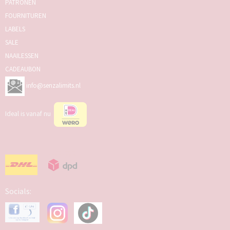
PATRONEN
FOURNITUREN
LABELS
SALE
NAAILESSEN
CADEAUBON
info@senzalimits.nl
Ideal is vanaf nu
Socials: