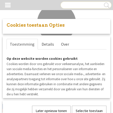
Cookies toestaan Opties
Inloggen
Registreren
UW WINKELWAGEN
Toestemming
Details
Over
Geen producten
(0)
Helaas bevinden er zich in deze categorie nog geen producten.
Op deze website worden cookies gebruikt
Cookies worden door ons gebruikt voor verkeersanalyse, het aanbieden
Probeert u het later nog eens!
van sociale media-functies en het personaliseren van informatie en
advertenties. Daarnaast verlenen we onze sociale media-, advertentie- en
analysepartners toegang tot informatie over hoe u onze site gebruikt. Zij
kunnen deze informatie gebruiken in combinatie met andere gegevens
die zij mogelijk hebben verzameld door uw gebruik van hun diensten of
die u hen hebt verstrekt.
MERKEN:
Later opnieuw tonen
Selectie toestaan