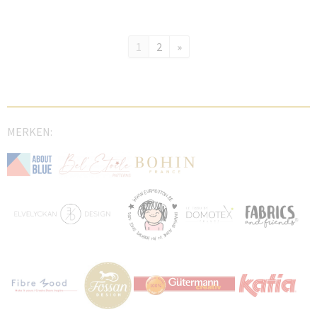
1
2
»
MERKEN: