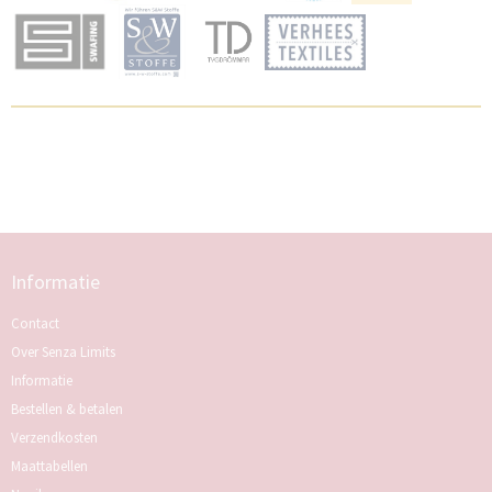
Informatie
Contact
Over Senza Limits
Informatie
Bestellen & betalen
Verzendkosten
Maattabellen