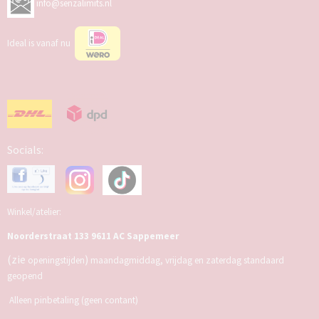
info@senzalimits.nl
Ideal is vanaf nu
Socials:
Winkel/atelier:
Noorderstraat 133 9611 AC Sappemeer
(zie
)
openingstijden
maandagmiddag, vrijdag en zaterdag standaard
geopend
Alleen pinbetaling (geen contant)