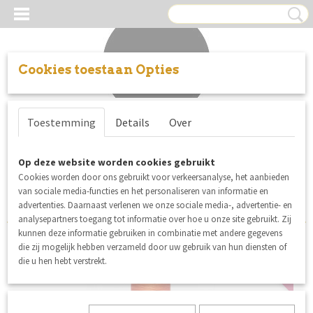
Cookies toestaan Opties
Inloggen
Registreren
UW WINKELWAGEN
Toestemming
Details
Over
Geen producten
(0)
Sorteer op:
Op deze website worden cookies gebruikt
Cookies worden door ons gebruikt voor verkeersanalyse, het aanbieden
1
2
»
van sociale media-functies en het personaliseren van informatie en
advertenties. Daarnaast verlenen we onze sociale media-, advertentie- en
analysepartners toegang tot informatie over hoe u onze site gebruikt. Zij
kunnen deze informatie gebruiken in combinatie met andere gegevens
die zij mogelijk hebben verzameld door uw gebruik van hun diensten of
nieuw
die u hen hebt verstrekt.