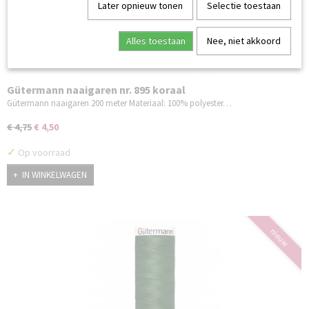
Later opnieuw tonen
Selectie toestaan
Alles toestaan
Nee, niet akkoord
Gütermann naaigaren nr. 895 koraal
Gütermann naaigaren 200 meter Materiaal: 100% polyester…
€ 4,75
€ 4,50
✓
Op voorraad
IN WINKELWAGEN
nieuw