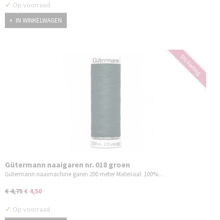
✓
Op voorraad
IN WINKELWAGEN
5% korting
Gütermann naaigaren nr. 018 groen
Gütermann naaimachine garen 200 meter Materiaal: 100%…
€ 4,75
€ 4,50
✓
Op voorraad