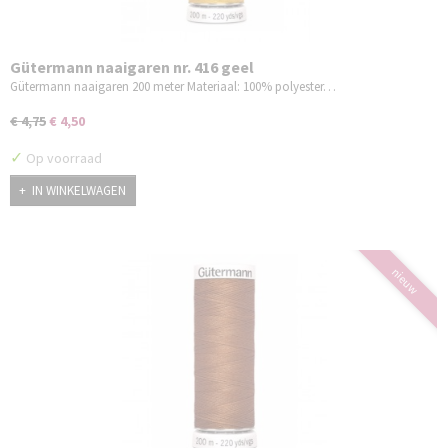
Gütermann naaigaren nr. 416 geel
Gütermann naaigaren 200 meter Materiaal: 100% polyester…
€ 4,75
€ 4,50
✓
Op voorraad
IN WINKELWAGEN
nieuw