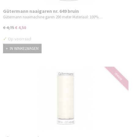
Gütermann naaigaren nr. 649 bruin
Gütermann naaimachine garen 200 meter Materiaal: 100%…
€ 4,75
€ 4,50
✓
Op voorraad
IN WINKELWAGEN
nieuw