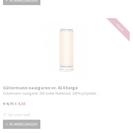
IN WINKELWAGEN
nieuw
Gütermann naaigaren nr. 414 beige
Gütermann naaigaren 200 meter Materiaal: 100% polyester…
€ 4,75
€ 4,50
✓
Op voorraad
IN WINKELWAGEN