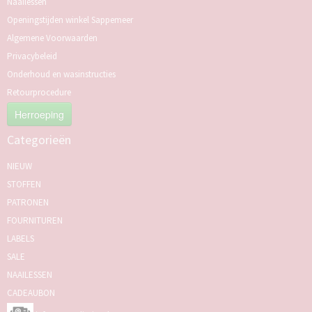
Naailessen
Openingstijden winkel Sappemeer
Algemene Voorwaarden
Privacybeleid
Onderhoud en wasinstructies
Retourprocedure
Herroeping
Categorieën
NIEUW
STOFFEN
PATRONEN
FOURNITUREN
LABELS
SALE
NAAILESSEN
CADEAUBON