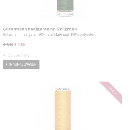
Gütermann naaigaren nr. 639 groen
Gütermann naaigaren 200 meter Materiaal: 100% polyester…
€ 4,75
€ 4,50
✓
Op voorraad
IN WINKELWAGEN
nieuw