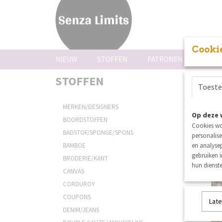
Cookie
NIEUW
STOFFEN
PATRONEN
FOUR
STOFFEN
Sortee
Toest
MERKEN/DESIGNERS
Op deze 
BOORDSTOFFEN
Cookies wo
BADSTOF/SPONGE/SPONS
personalise
BAMBOE
en analysep
gebruiken 
BRODERIE/KANT
hun dienste
CANVAS
CORDUROY
COUPONS
Late
DENIM/JEANS