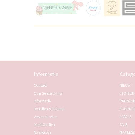
Informatie
Catego
Contact
NIEUW
Over Senza Limits
STOFFEN
Informatie
PATRON
Bestellen & betalen
FOURNIT
Verzendkosten
LABELS
Maattabellen
SALE
Naailessen
NAAILES