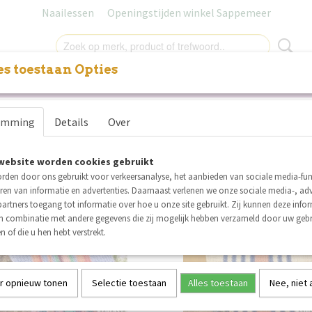
Naailessen
Openingstijden winkel Sappemeer
s toestaan Opties
NITUREN
LABELS
SALE
NAAILESSEN
CADEAUB
r op:
emming
Details
Over
website worden cookies gebruikt
rden door ons gebruikt voor verkeersanalyse, het aanbieden van sociale media-func
nieuw
ren van informatie en advertenties. Daarnaast verlenen we onze sociale media-, adv
artners toegang tot informatie over hoe u onze site gebruikt. Zij kunnen deze info
in combinatie met andere gegevens die zij mogelijk hebben verzameld door uw geb
n of die u hen hebt verstrekt.
r opnieuw tonen
Selectie toestaan
Alles toestaan
Nee, niet