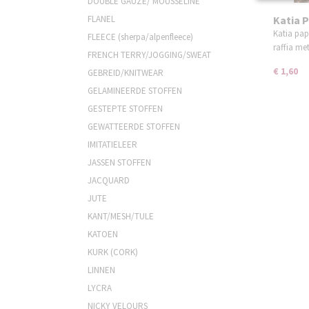
DOUBLE GAUZE/ MOUSSELINE
FLANEL
Katia P
Katia pap
FLEECE (sherpa/alpenfleece)
raffia m
FRENCH TERRY/JOGGING/SWEAT
€ 1,60
GEBREID/KNITWEAR
GELAMINEERDE STOFFEN
GESTEPTE STOFFEN
GEWATTEERDE STOFFEN
IMITATIELEER
JASSEN STOFFEN
JACQUARD
JUTE
KANT/MESH/TULE
KATOEN
KURK (CORK)
LINNEN
LYCRA
NICKY VELOURS