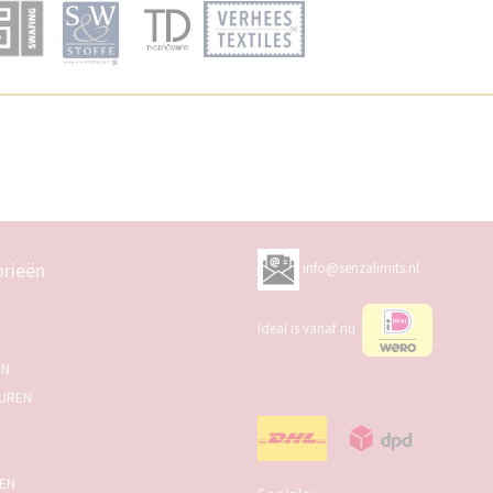
rieën
info@senzalimits.nl
Ideal is vanaf nu
EN
UREN
SEN