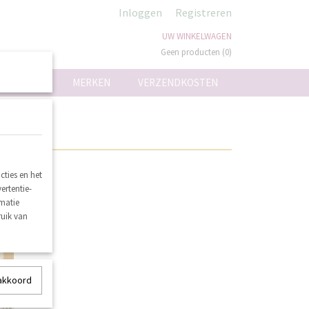
Inloggen
Registreren
UW WINKELWAGEN
Geen producten
(0)
ON
MERKEN
VERZENDKOSTEN
ties en het
nieuw
ertentie-
rmatie
ruik van
 akkoord