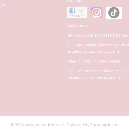
Socials:
BON
Winkel/atelier:
Noorderstraat 133 9611 AC Sappe
(zie
)
openingstijden
maandagmiddag,
en zaterdag standaard geopend
Alleen pinbetaling (geen contant)
Heb je een vraag stuur dan een mail, d
kan niet altijd worden opgenomen
© 2026 www.senzalimits.nl - Powered by Shoppagina.nl