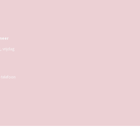
meer
 vrijdag
e telefoon