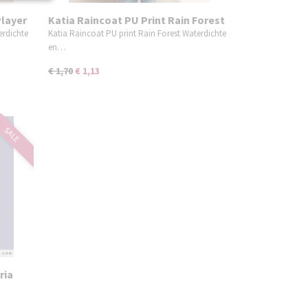
Player
Katia Raincoat PU Print Rain Forest
erdichte
Katia Raincoat PU print Rain Forest Waterdichte
en…
€ 1,70
€ 1,13
SALE
ria