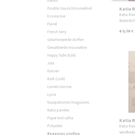
Denim
Double Gauze (mousseline)
Katia R
Harves
Katia Rai
Ecoviscose
Waterdic
Flanel
€ 1,70
€ 
French terry
Gelamineeerde stoffen
Gewatteerde mousseline
Happy Tulle (tule)
Jute
Katoen
Kurk (cork)
Linnen/viscose
Lycra
Naaipatronen/magazines
Katia panelen
Paper knit raffia
Katia 
Polyester
(pastel
Katia Rai
windbest
Regenjas stoffen