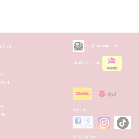
rieën
info@senzalimits.nl
Ideal is vanaf nu
EN
UREN
SEN
Socials:
BON
Winkel/atelier: