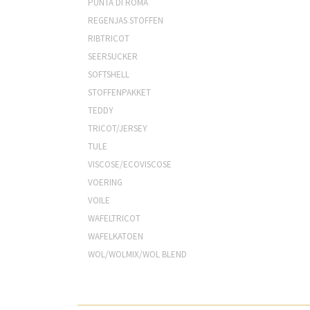
PUNTA DI ROMA
REGENJAS STOFFEN
RIBTRICOT
SEERSUCKER
SOFTSHELL
STOFFENPAKKET
TEDDY
TRICOT/JERSEY
TULE
VISCOSE/ECOVISCOSE
VOERING
VOILE
WAFELTRICOT
WAFELKATOEN
WOL/WOLMIX/WOL BLEND