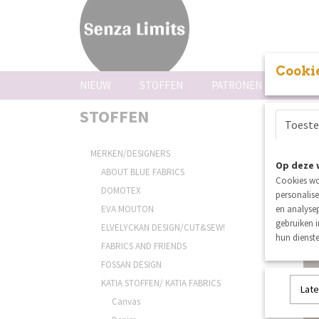
Cookie
NIEUW
STOFFEN
PATRONEN
FOUR
STOFFEN
Sortee
Toest
MERKEN/DESIGNERS
Op deze 
ABOUT BLUE FABRICS
Cookies wo
DOMOTEX
personalise
EVA MOUTON
en analysep
gebruiken 
ELVELYCKAN DESIGN/CUT&SEW!
hun dienste
FABRICS AND FRIENDS
FOSSAN DESIGN
KATIA STOFFEN/ KATIA FABRICS
Late
Canvas