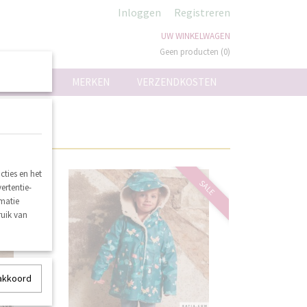
Inloggen
Registreren
UW WINKELWAGEN
Geen producten
(0)
ON
MERKEN
VERZENDKOSTEN
ties en het
SALE
SALE
ertentie-
rmatie
ruik van
 akkoord