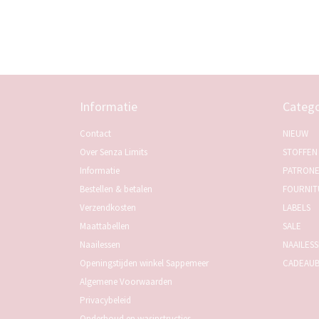
Informatie
Catego
Contact
NIEUW
Over Senza Limits
STOFFEN
Informatie
PATRON
Bestellen & betalen
FOURNIT
Verzendkosten
LABELS
Maattabellen
SALE
Naailessen
NAAILES
Openingstijden winkel Sappemeer
CADEAU
Algemene Voorwaarden
Privacybeleid
Onderhoud en wasinstructies