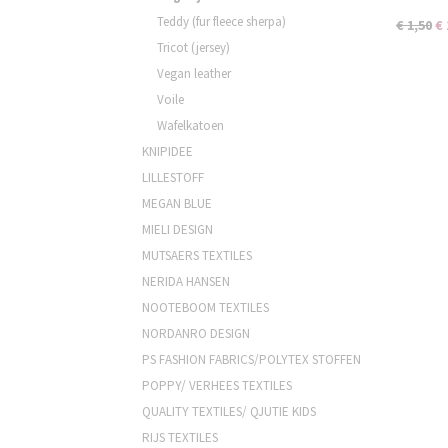
Teddy (fur fleece sherpa)
€ 1,50
€ 
Tricot (jersey)
Vegan leather
Voile
Wafelkatoen
KNIPIDEE
LILLESTOFF
MEGAN BLUE
MIELI DESIGN
MUTSAERS TEXTILES
NERIDA HANSEN
NOOTEBOOM TEXTILES
NORDANRO DESIGN
PS FASHION FABRICS/POLYTEX STOFFEN
POPPY/ VERHEES TEXTILES
QUALITY TEXTILES/ QJUTIE KIDS
RIJS TEXTILES