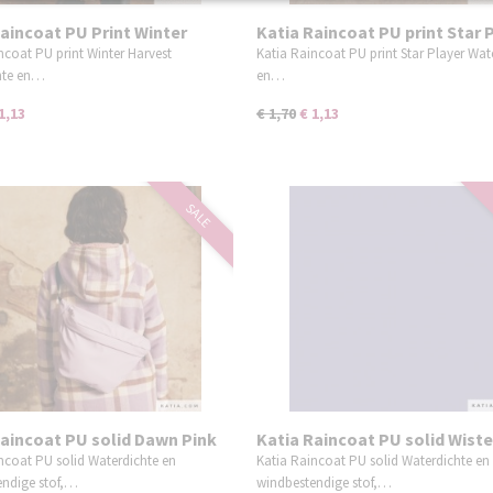
aincoat PU Print Winter
Katia Raincoat PU print Star 
t
(ruimte)
ncoat PU print Winter Harvest
Katia Raincoat PU print Star Player Wat
hte en…
en…
1,13
€ 1,70
€ 1,13
SALE
Raincoat PU solid Dawn Pink
Katia Raincoat PU solid Wiste
 roze)
(lavendel/lila)
ncoat PU solid Waterdichte en
Katia Raincoat PU solid Waterdichte en
endige stof,…
windbestendige stof,…