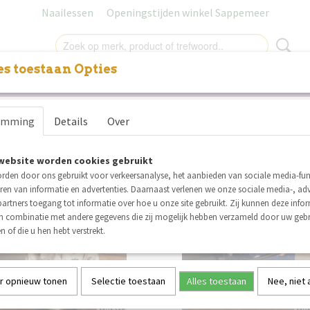
Naailessen
Openingstijden winkel Sappemeer
s toestaan Opties
NITUREN
LABELS
SALE
NAAILESSEN
CADEAUB
r op:
emming
Details
Over
website worden cookies gebruikt
rden door ons gebruikt voor verkeersanalyse, het aanbieden van sociale media-func
SALE
ren van informatie en advertenties. Daarnaast verlenen we onze sociale media-, adv
artners toegang tot informatie over hoe u onze site gebruikt. Zij kunnen deze info
in combinatie met andere gegevens die zij mogelijk hebben verzameld door uw geb
n of die u hen hebt verstrekt.
r opnieuw tonen
Selectie toestaan
Alles toestaan
Nee, niet