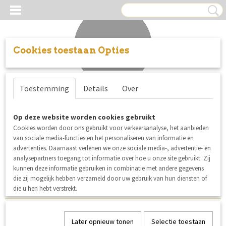
Cookies toestaan Opties
Inloggen
Registreren
UW WINKELWAGEN
Toestemming
Details
Over
Geen producten
(0)
UITVERKOCHT
Op deze website worden cookies gebruikt
Cookies worden door ons gebruikt voor verkeersanalyse, het aanbieden
Helaas bevinden er zich in deze categorie nog geen producten.
van sociale media-functies en het personaliseren van informatie en
advertenties. Daarnaast verlenen we onze sociale media-, advertentie- en
Probeert u het later nog eens!
analysepartners toegang tot informatie over hoe u onze site gebruikt. Zij
kunnen deze informatie gebruiken in combinatie met andere gegevens
die zij mogelijk hebben verzameld door uw gebruik van hun diensten of
die u hen hebt verstrekt.
MERKEN:
Later opnieuw tonen
Selectie toestaan