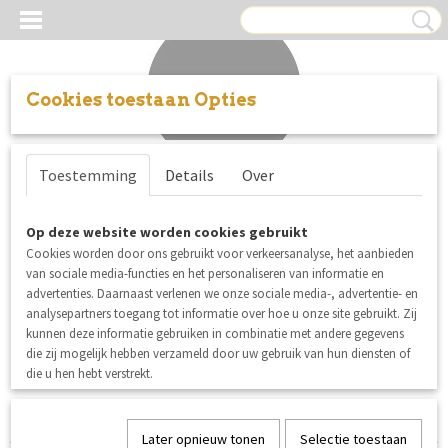
Cookies toestaan Opties
Inloggen
Registreren
UW WINKELWAGEN
Toestemming
Details
Over
Geen producten
(0)
Tygdrömmar organische stoffen uit
Op deze website worden cookies gebruikt
Cookies worden door ons gebruikt voor verkeersanalyse, het aanbieden
Zweden
van sociale media-functies en het personaliseren van informatie en
advertenties. Daarnaast verlenen we onze sociale media-, advertentie- en
analysepartners toegang tot informatie over hoe u onze site gebruikt. Zij
Helaas bevinden er zich in deze categorie nog geen producten.
kunnen deze informatie gebruiken in combinatie met andere gegevens
die zij mogelijk hebben verzameld door uw gebruik van hun diensten of
Probeert u het later nog eens!
die u hen hebt verstrekt.
Later opnieuw tonen
Selectie toestaan