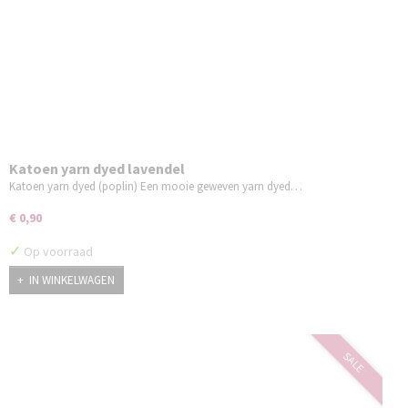
Katoen yarn dyed lavendel
Katoen yarn dyed (poplin) Een mooie geweven yarn dyed…
€ 0,90
✓
Op voorraad
IN WINKELWAGEN
SALE