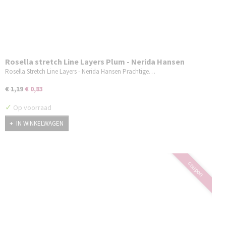
Rosella stretch Line Layers Plum - Nerida Hansen
Rosella Stretch Line Layers - Nerida Hansen Prachtige…
€ 1,19
€ 0,83
✓
Op voorraad
IN WINKELWAGEN
coupon