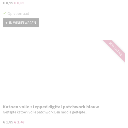
€ 0,95
€ 0,85
✓
Op voorraad
IN WINKELWAGEN
20% korting
Katoen voile stepped digital patchwork blauw
Gestepte katoen voile patchwork Een mooie gestepte…
€ 1,85
€ 1,48