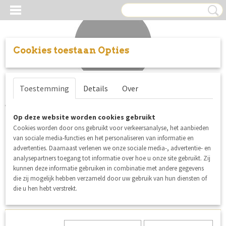
Cookies toestaan Opties
Inloggen
Registreren
UW WINKELWAGEN
Toestemming
Details
Over
Geen producten
(0)
Verhees Textiles/Poppy stoffen en
Op deze website worden cookies gebruikt
Cookies worden door ons gebruikt voor verkeersanalyse, het aanbieden
boordstoffen Oekotex100/GOTS
van sociale media-functies en het personaliseren van informatie en
advertenties. Daarnaast verlenen we onze sociale media-, advertentie- en
gecertificeerd
analysepartners toegang tot informatie over hoe u onze site gebruikt. Zij
kunnen deze informatie gebruiken in combinatie met andere gegevens
die zij mogelijk hebben verzameld door uw gebruik van hun diensten of
Sorteer op:
die u hen hebt verstrekt.