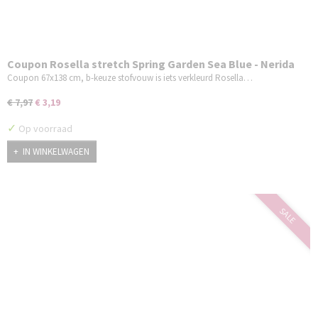
Coupon Rosella stretch Spring Garden Sea Blue - Nerida
Hansen 67x138 cm b-keuze
Coupon 67x138 cm, b-keuze stofvouw is iets verkleurd Rosella…
€ 7,97
€ 3,19
✓
Op voorraad
IN WINKELWAGEN
SALE