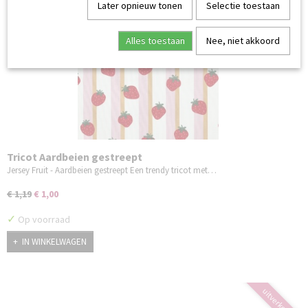
summer sale
Later opnieuw tonen
Selectie toestaan
Alles toestaan
Nee, niet akkoord
Tricot Aardbeien gestreept
Jersey Fruit - Aardbeien gestreept Een trendy tricot met…
€ 1,19
€ 1,00
✓
Op voorraad
IN WINKELWAGEN
uitverkocht