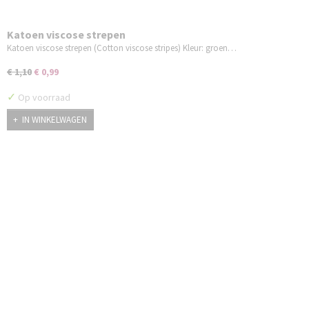
Katoen viscose strepen
Katoen viscose strepen (Cotton viscose stripes) Kleur: groen…
€ 1,10
€ 0,99
✓
Op voorraad
IN WINKELWAGEN