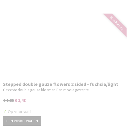
20% korting
Stepped double gauze flowers 2 sided - fuchsia/light
blue
Gestepte double gauze bloemen Een mooie gestepte…
€ 1,85
€ 1,48
✓
Op voorraad
IN WINKELWAGEN