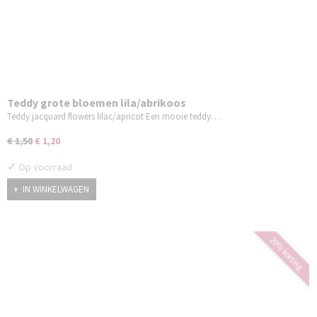
Teddy grote bloemen lila/abrikoos
Teddy jacquard flowers lilac/apricot Een mooie teddy…
€ 1,50
€ 1,20
✓
Op voorraad
IN WINKELWAGEN
20% korting