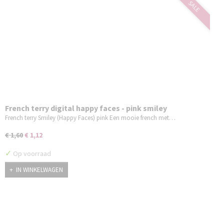
SALE
French terry digital happy faces - pink smiley
French terry Smiley (Happy Faces) pink Een mooie french met…
€ 1,60
€ 1,12
✓
Op voorraad
IN WINKELWAGEN