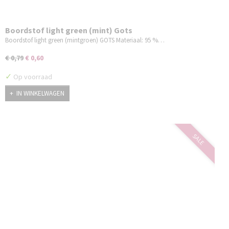
Boordstof light green (mint) Gots
Boordstof light green (mintgroen) GOTS Materiaal: 95 %…
€ 0,79
€ 0,60
✓
Op voorraad
IN WINKELWAGEN
SALE