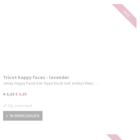
SALE
Tricot happy faces - lavender
Jersey Happy Faces Een hippe tricot met smileys Kleur:…
€ 1,19
€ 0,89
✓
Op voorraad
IN WINKELWAGEN