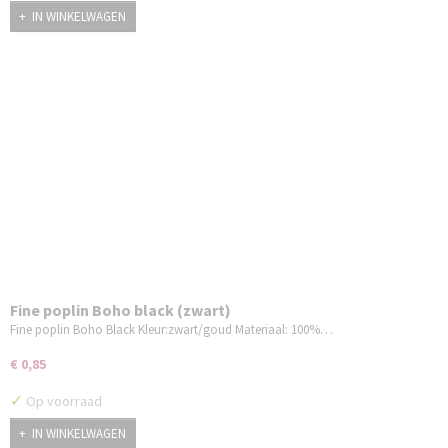
IN WINKELWAGEN
Fine poplin Boho black (zwart)
Fine poplin Boho Black Kleur:zwart/goud Materiaal: 100%…
€ 0,85
✓
Op voorraad
IN WINKELWAGEN