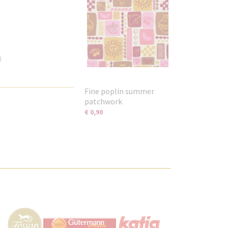
id
Fine poplin summer
patchwork
€ 0,90