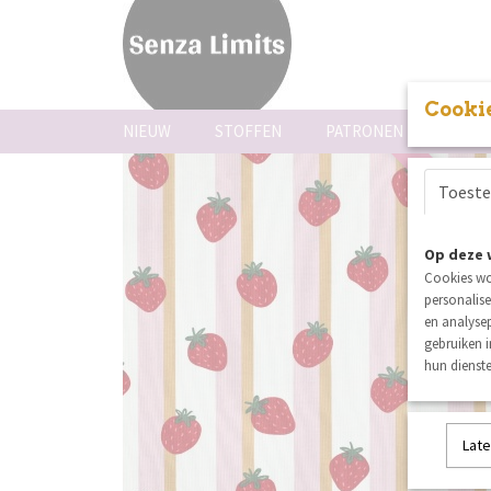
Cookie
NIEUW
STOFFEN
PATRONEN
FOUR
summer sal
Toest
Op deze 
Cookies wo
personalise
en analysep
gebruiken 
hun dienste
Late