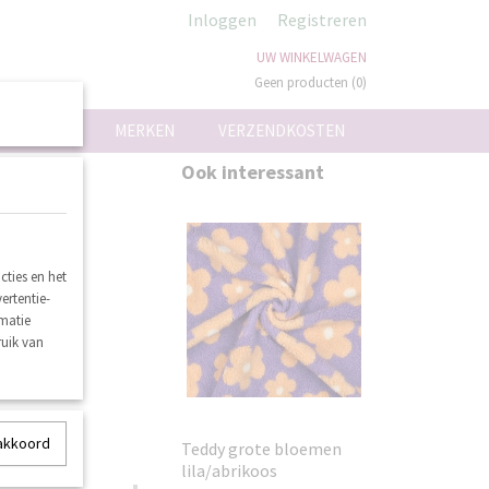
Inloggen
Registreren
UW WINKELWAGEN
Geen producten
(0)
MERKEN
VERZENDKOSTEN
Ook interessant
ties en het
ertentie-
rmatie
ruik van
 akkoord
Teddy grote bloemen
lila/abrikoos