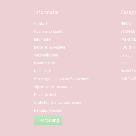
Informatie
Catego
Contact
NIEUW
Over Senza Limits
STOFFEN
Informatie
PATRON
Bestellen & betalen
FOURNIT
Verzendkosten
LABELS
Maattabellen
SALE
Naailessen
NAAILES
Openingstijden winkel Sappemeer
CADEAU
Algemene Voorwaarden
Privacybeleid
Onderhoud en wasinstructies
Retourprocedure
Herroeping