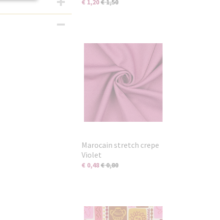
€ 1,20
€ 1,50
Marocain stretch crepe
Violet
€ 0,48
€ 0,80