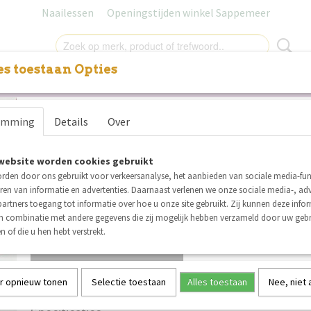
Naailessen
Openingstijden winkel Sappemeer
s toestaan Opties
NITUREN
LABELS
SALE
NAAILESSEN
+
Tricot Aardbeien gestreept
e
emming
Details
Over
€ 1,19
€ 1,00
per stuk
Minimum aantal is 3 voor
€ 3,00
(inclusief btw 21%)
website worden cookies gebruikt
rden door ons gebruikt voor verkeersanalyse, het aanbieden van sociale media-func
Op voorraad
✓
ren van informatie en advertenties. Daarnaast verlenen we onze sociale media-, adv
Aantal
artners toegang tot informatie over hoe u onze site gebruikt. Zij kunnen deze info
in combinatie met andere gegevens die zij mogelijk hebben verzameld door uw geb
n of die u hen hebt verstrekt.
IN WINKELWAGEN
r opnieuw tonen
Selectie toestaan
Alles toestaan
Nee, niet