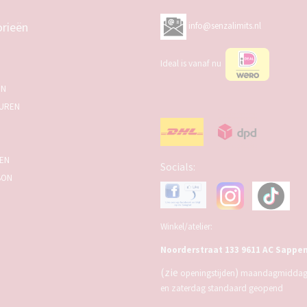
rieën
info@senzalimits.nl
Ideal is vanaf nu
EN
UREN
SEN
Socials:
BON
Winkel/atelier:
Noorderstraat 133 9611 AC Sappe
(zie
)
openingstijden
maandagmiddag,
en zaterdag standaard geopend