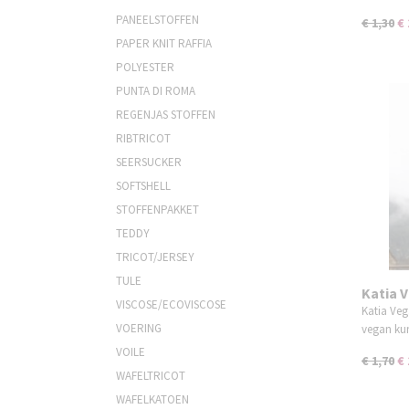
PANEELSTOFFEN
€ 1,30
€ 
PAPER KNIT RAFFIA
POLYESTER
PUNTA DI ROMA
REGENJAS STOFFEN
RIBTRICOT
SEERSUCKER
SOFTSHELL
STOFFENPAKKET
TEDDY
TRICOT/JERSEY
TULE
Katia 
VISCOSE/ECOVISCOSE
Coffee
Katia Veg
VOERING
vegan ku
VOILE
€ 1,70
€ 
WAFELTRICOT
WAFELKATOEN