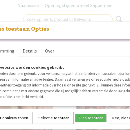
Naailessen
Openingstijden winkel Sappemeer
s toestaan Opties
NITUREN
LABELS
SALE
NAAILESSEN
CADEAUB
r op:
emming
Details
Over
website worden cookies gebruikt
summer sale
su
rden door ons gebruikt voor verkeersanalyse, het aanbieden van sociale media-func
ren van informatie en advertenties. Daarnaast verlenen we onze sociale media-, adv
artners toegang tot informatie over hoe u onze site gebruikt. Zij kunnen deze info
in combinatie met andere gegevens die zij mogelijk hebben verzameld door uw geb
n of die u hen hebt verstrekt.
r opnieuw tonen
Selectie toestaan
Alles toestaan
Nee, niet