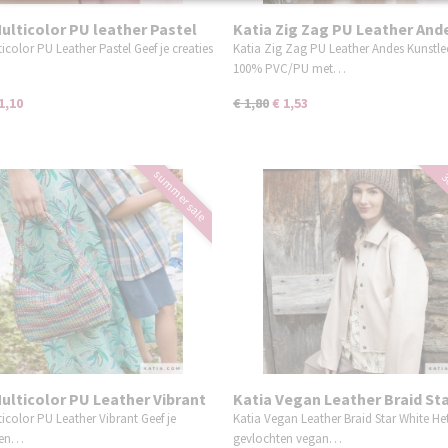
ulticolor PU leather Pastel
Katia Zig Zag PU Leather And
icolor PU Leather Pastel Geef je creaties
Katia Zig Zag PU Leather Andes Kunstle
100% PVC/PU met…
1,10
€ 1,80
€ 1,53
summer sale
3
ulticolor PU Leather Vibrant
Katia Vegan Leather Braid St
White (creme)
ticolor PU Leather Vibrant Geef je
Katia Vegan Leather Braid Star White He
 een…
gevlochten vegan…