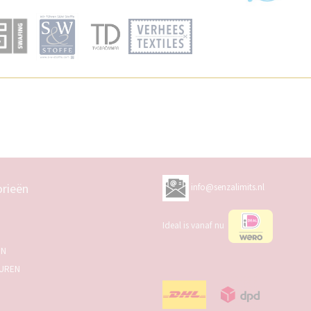
rieën
info@senzalimits.nl
Ideal is vanaf nu
EN
UREN