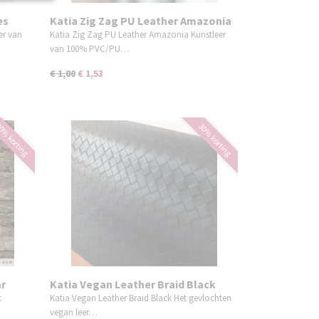
es
Katia Zig Zag PU Leather Amazonia
er van
Katia Zig Zag PU Leather Amazonia Kunstleer
van 100% PVC/PU…
€ 1,80
€ 1,53
0% korting
30% korting
ar
Katia Vegan Leather Braid Black
t
Katia Vegan Leather Braid Black Het gevlochten
vegan leer…