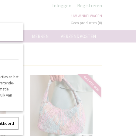
Inloggen
Registreren
UW WINKELWAGEN
Geen producten
(0)
ON
MERKEN
VERZENDKOSTEN
mmer sale
summer sale
ties en het
ertentie-
rmatie
ruik van
 akkoord