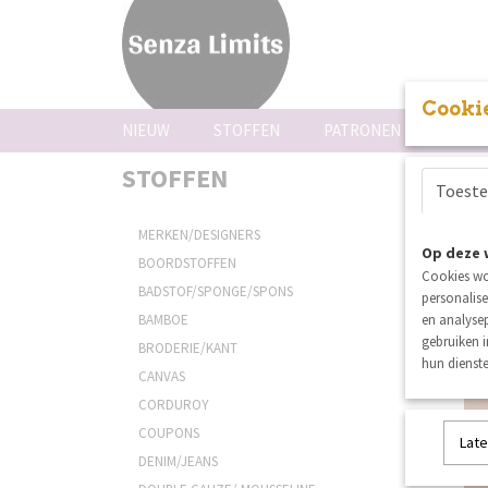
Cookie
NIEUW
STOFFEN
PATRONEN
FOUR
STOFFEN
Sortee
Toest
MERKEN/DESIGNERS
Op deze 
BOORDSTOFFEN
Cookies wo
BADSTOF/SPONGE/SPONS
personalise
BAMBOE
en analysep
gebruiken 
BRODERIE/KANT
hun dienste
CANVAS
CORDUROY
COUPONS
Late
DENIM/JEANS