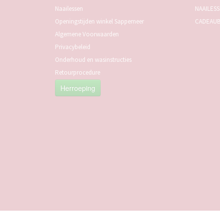
Naailessen
NAAILES
Openingstijden winkel Sappemeer
CADEAU
Algemene Voorwaarden
Privacybeleid
Onderhoud en wasinstructies
Retourprocedure
Herroeping