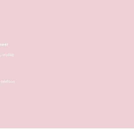
meer
 vrijdag
e telefoon