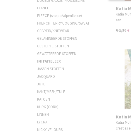
DOUBLE GAUZE/ MOUSSELINE
FLANEL
Katia M
Katia Mult
FLEECE (sherpa/alpenfleece)
een…
FRENCH TERRY/JOGGING/SWEAT
€ 1,30
€ 
GEBREID/KNITWEAR
GELAMINEERDE STOFFEN
GESTEPTE STOFFEN
GEWATTEERDE STOFFEN
IMITATIELEER
JASSEN STOFFEN
JACQUARD
JUTE
KANT/MESH/TULE
KATOEN
KURK (CORK)
LINNEN
Katia M
LYCRA
Katia Mul
creaties
NICKY VELOURS