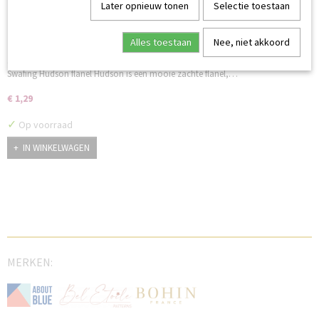
Later opnieuw tonen
Selectie toestaan
Alles toestaan
Nee, niet akkoord
Swafing Hudson flanel melange jeansblauw
Swafing Hudson flanel Hudson is een mooie zachte flanel,…
€ 1,29
✓
Op voorraad
IN WINKELWAGEN
MERKEN: