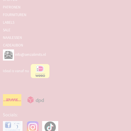
PATRONEN
FOURNITUREN
LABELS
SALE
NAAILESSEN
CADEAUBON
info@senzalimits.nl
Ideal is vanaf nu
Socials: