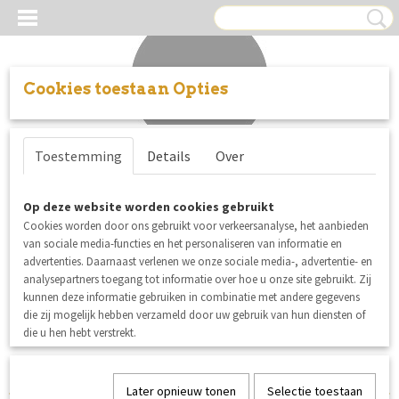
Cookies toestaan Opties
Inloggen
Registreren
UW WINKELWAGEN
Toestemming
Details
Over
Geen producten
(0)
Lillestoff designer stoffen uit Duitsland,
Op deze website worden cookies gebruikt
Cookies worden door ons gebruikt voor verkeersanalyse, het aanbieden
GOTS gecertificeerd
van sociale media-functies en het personaliseren van informatie en
advertenties. Daarnaast verlenen we onze sociale media-, advertentie- en
analysepartners toegang tot informatie over hoe u onze site gebruikt. Zij
Helaas bevinden er zich in deze categorie nog geen producten.
kunnen deze informatie gebruiken in combinatie met andere gegevens
die zij mogelijk hebben verzameld door uw gebruik van hun diensten of
Probeert u het later nog eens!
die u hen hebt verstrekt.
Later opnieuw tonen
Selectie toestaan