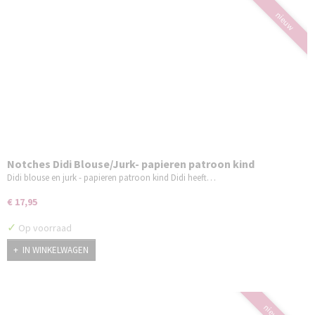
nieuw
Notches Didi Blouse/Jurk- papieren patroon kind
Didi blouse en jurk - papieren patroon kind Didi heeft…
€ 17,95
✓
Op voorraad
IN WINKELWAGEN
nieuw