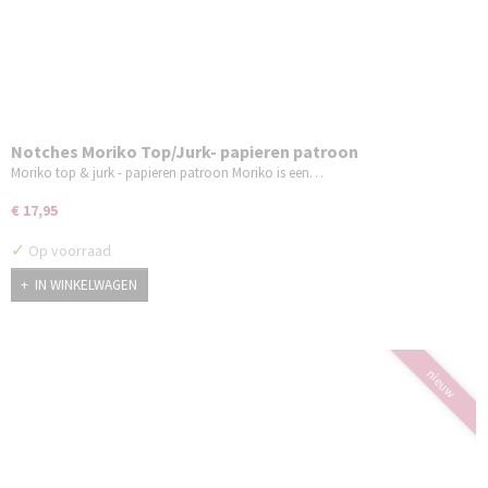
Notches Moriko Top/Jurk- papieren patroon
Moriko top & jurk - papieren patroon Moriko is een…
€ 17,95
✓
Op voorraad
IN WINKELWAGEN
nieuw