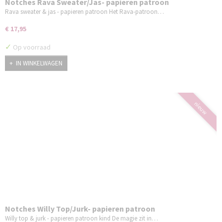
Notches Rava Sweater/Jas- papieren patroon
Rava sweater & jas - papieren patroon Het Rava-patroon…
€ 17,95
✓
Op voorraad
IN WINKELWAGEN
nieuw
Notches Willy Top/Jurk- papieren patroon
Willy top & jurk - papieren patroon kind De magie zit in…