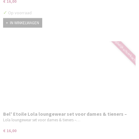
€ 16,00
✓
Op voorraad
IN WINKELWAGEN
tijdelijk uitverkocht
Bel' Etoile Lola loungewear set voor dames & tieners –
papieren naaipatroon
Lola loungewear set voor dames & tieners –…
€ 16,00