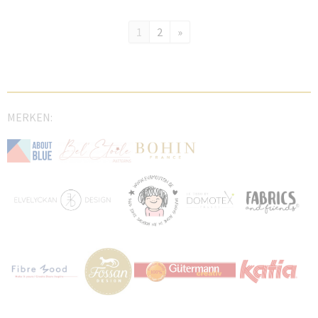
1
2
»
MERKEN: