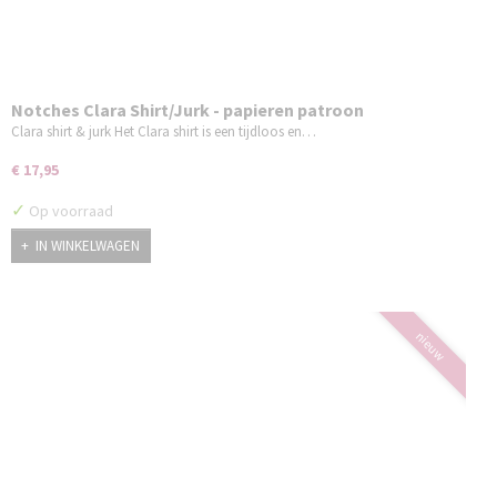
Notches Clara Shirt/Jurk - papieren patroon
Clara shirt & jurk Het Clara shirt is een tijdloos en…
€ 17,95
✓
Op voorraad
IN WINKELWAGEN
nieuw