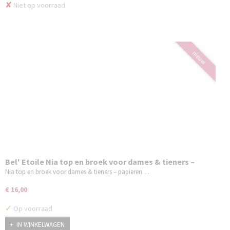
✘
Niet op voorraad
nieuw
Bel' Etoile Nia top en broek voor dames & tieners –
papieren naaipatroon
Nia top en broek voor dames & tieners – papieren…
€ 16,00
✓
Op voorraad
IN WINKELWAGEN