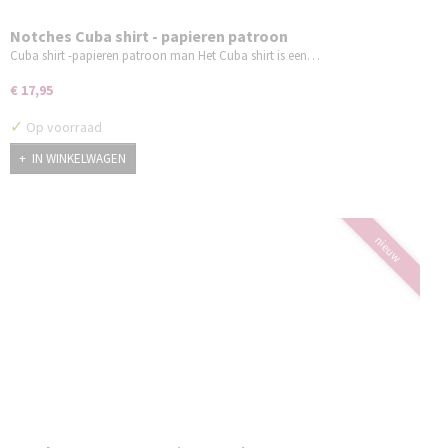
Notches Cuba shirt - papieren patroon
Cuba shirt -papieren patroon man Het Cuba shirt is een…
€ 17,95
✓
Op voorraad
IN WINKELWAGEN
nieuw