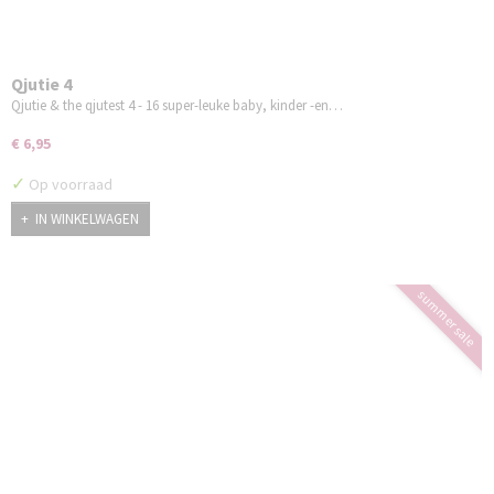
Qjutie 4
Qjutie & the qjutest 4 - 16 super-leuke baby, kinder -en…
€ 6,95
✓
Op voorraad
IN WINKELWAGEN
summer sale