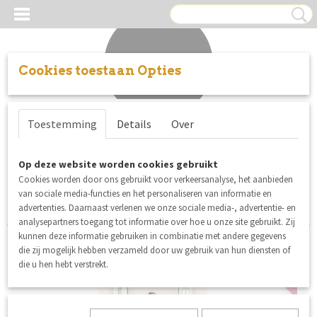
Cookies toestaan Opties
Inloggen
Registreren
UW WINKELWAGEN
Toestemming
Details
Over
Geen producten
(0)
Sorteer op:
Op deze website worden cookies gebruikt
Cookies worden door ons gebruikt voor verkeersanalyse, het aanbieden
1
2
»
van sociale media-functies en het personaliseren van informatie en
advertenties. Daarnaast verlenen we onze sociale media-, advertentie- en
analysepartners toegang tot informatie over hoe u onze site gebruikt. Zij
kunnen deze informatie gebruiken in combinatie met andere gegevens
die zij mogelijk hebben verzameld door uw gebruik van hun diensten of
nieuw
die u hen hebt verstrekt.