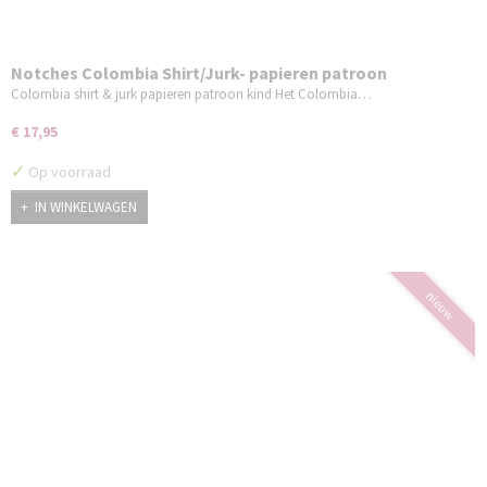
Notches Colombia Shirt/Jurk- papieren patroon
Colombia shirt & jurk papieren patroon kind Het Colombia…
€ 17,95
✓
Op voorraad
IN WINKELWAGEN
nieuw