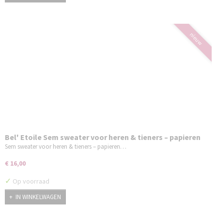
nieuw
Bel' Etoile Sem sweater voor heren & tieners – papieren
naaipatroon
Sem sweater voor heren & tieners – papieren…
€ 16,00
✓
Op voorraad
IN WINKELWAGEN