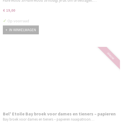
Fibre Mood 39 Fibre Mood 39 nodigt je uit om te vertragen.…
€ 19,00
✓
Op voorraad
IN WINKELWAGEN
nieuw
Bel' Etoile Bay broek voor dames en tieners – papieren
naaipatroon
Bay broek voor dames en tieners – papieren naaipatroon…