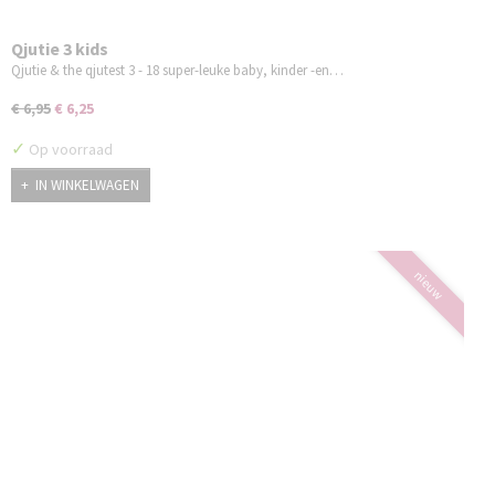
Qjutie 3 kids
Qjutie & the qjutest 3 - 18 super-leuke baby, kinder -en…
€ 6,95
€ 6,25
✓
Op voorraad
IN WINKELWAGEN
nieuw