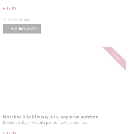
€ 17,95
✓
Op voorraad
IN WINKELWAGEN
nieuw
Notches Dila Blouse/Jurk- papieren patroon
Dila blouse & jurk Het Dila-patroon valt op door de…
€ 17,95