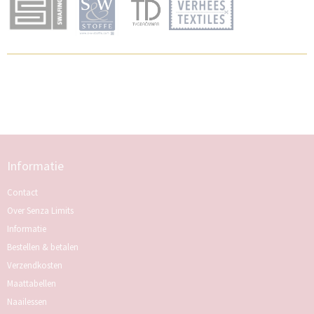
Informatie
Contact
Over Senza Limits
Informatie
Bestellen & betalen
Verzendkosten
Maattabellen
Naailessen