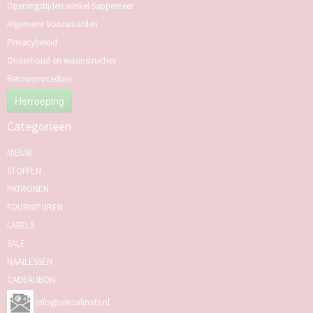
Openingstijden winkel Sappemeer
Algemene Voorwaarden
Privacybeleid
Onderhoud en wasinstructies
Retourprocedure
Herroeping
Categorieën
NIEUW
STOFFEN
PATRONEN
FOURNITUREN
LABELS
SALE
NAAILESSEN
CADEAUBON
info@senzalimits.nl