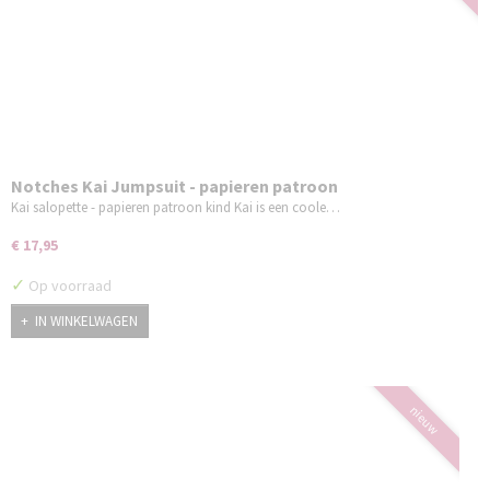
Notches Kai Jumpsuit - papieren patroon
Kai salopette - papieren patroon kind Kai is een coole…
€ 17,95
✓
Op voorraad
IN WINKELWAGEN
nieuw