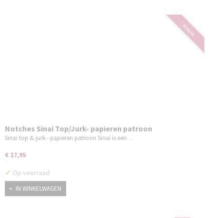
nieuw
Notches Sinai Top/Jurk- papieren patroon
Sinai top & jurk - papieren patroon Sinai is een…
€ 17,95
✓
Op voorraad
IN WINKELWAGEN