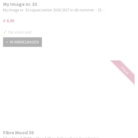
My Image nr. 33
My Image nr. 33 najaar/winter 2026/2027 In dit nummer: - 15…
€ 8,95
✓
Op voorraad
IN WINKELWAGEN
nieuw
Fibre Mood 39