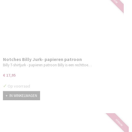
Notches Billy Jurk- papieren patroon
Billy T-shirtjurk - papieren patroon Billy is een rechttoe…
€ 17,95
✓
Op voorraad
IN WINKELWAGEN
nieuw