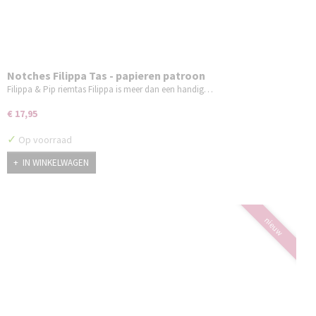
Notches Filippa Tas - papieren patroon
Filippa & Pip riemtas Filippa is meer dan een handig…
€ 17,95
✓
Op voorraad
IN WINKELWAGEN
nieuw