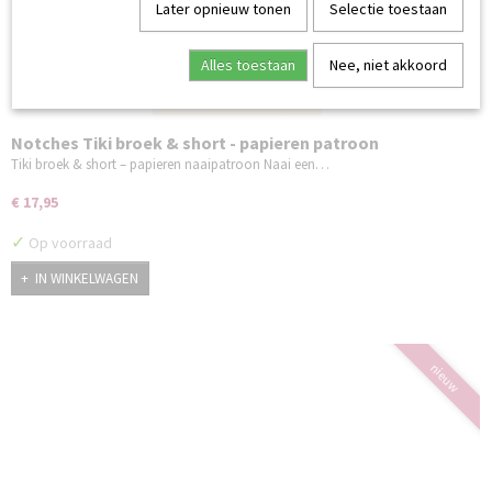
Later opnieuw tonen
Selectie toestaan
Alles toestaan
Nee, niet akkoord
Notches Tiki broek & short - papieren patroon
Tiki broek & short – papieren naaipatroon Naai een…
€ 17,95
✓
Op voorraad
IN WINKELWAGEN
nieuw