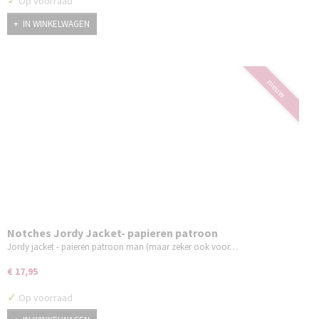
✓
Op voorraad
IN WINKELWAGEN
nieuw
Notches Jordy Jacket- papieren patroon
Jordy jacket - paieren patroon man (maar zeker ook voor…
€ 17,95
✓
Op voorraad