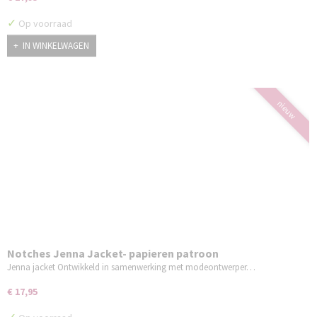
✓
Op voorraad
IN WINKELWAGEN
nieuw
Notches Jenna Jacket- papieren patroon
Jenna jacket Ontwikkeld in samenwerking met modeontwerper…
€ 17,95