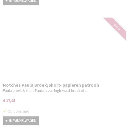
IN WINKELWAGEN
nieuw
Notches Paula Broek/Short- papieren patroon
Paula broek & short Paula is een high-waist broek of…
€ 17,95
✓
Op voorraad
IN WINKELWAGEN