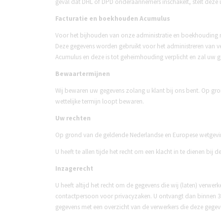
geval dat DHL of DPD onderaannemers inschakelt, stelt deze 
Facturatie en boekhouden Acumulus
Voor het bijhouden van onze administratie en boekhouding m
Deze gegevens worden gebruikt voor het administreren van 
Acumulus en deze is tot geheimhouding verplicht en zal uw 
Bewaartermijnen
Wij bewaren uw gegevens zolang u klant bij ons bent. Op gro
wettelijke termijn loopt bewaren.
Uw rechten
Op grond van de geldende Nederlandse en Europese wetgevin
U heeft te allen tijde het recht om een klacht in te dienen b
Inzagerecht
U heeft altijd het recht om de gegevens die wij (laten) verwe
contactpersoon voor privacyzaken. U ontvangt dan binnen 30 
gegevens met een overzicht van de verwerkers die deze geg