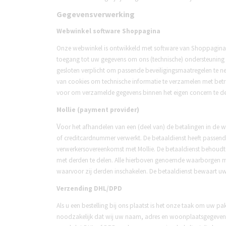
Gegevensverwerking
Webwinkel software Shoppagina
Onze webwinkel is ontwikkeld met software van Shoppagina. 
toegang tot uw gegevens om ons (technische) ondersteuning 
gesloten verplicht om passende beveiligingsmaatregelen te 
van cookies om technische informatie te verzamelen met bet
voor om verzamelde gegevens binnen het eigen concern te del
Mollie (payment provider)
V
oor het afhandelen van een (deel van) de betalingen in d
of creditcardnummer verwerkt. De betaaldienst heeft passen
verwerkersovereenkomst met Mollie. De betaaldienst behoudt 
met derden te delen. Alle hierboven genoemde waarborgen me
waarvoor zij derden inschakelen. De betaaldienst bewaart uw 
Verzending
DHL/DPD
Als u een bestelling bij ons plaatst is het onze taak om uw p
noodzakelijk dat wij uw naam, adres en woonplaatsgegevens 