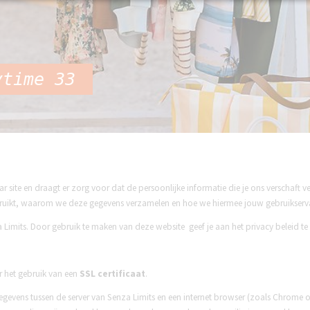
ndjes
fen en fournituren voor 
ytime 33
ICS EQUINOX COLLECTIE
SEN
S
ar site en draagt er zorg voor dat de persoonlijke informatie die je ons verschaft
bruikt, waarom we deze gegevens verzamelen en hoe we hiermee jouw gebruikserva
a Limits.
Door gebruik te maken van deze website geef je aan het privacy beleid te
or het gebruik van een
SSL certificaat
.
gegevens tussen de server van Senza Limits en een internet browser (zoals Chrome of