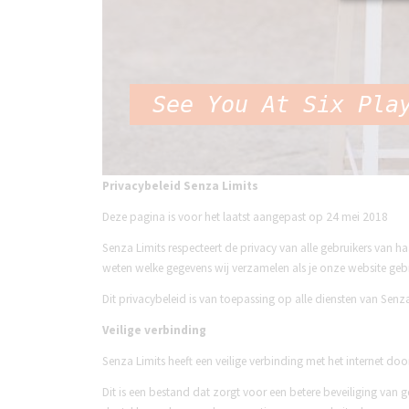
Ruitjes en Ibizaba
De mooiste stof
See You At Six Pla
Notches
KATIA FABR
Privacybeleid Senza Limits
Deze pagina is voor het laatst aangepast op 24 mei 2018
Senza Limits respecteert de privacy van alle gebruikers van ha
weten welke gegevens wij verzamelen als je onze website ge
Dit privacybeleid is van toepassing op alle diensten van Senz
Veilige verbinding
Senza Limits heeft een veilige verbinding met het internet do
Dit is een bestand dat zorgt voor een betere beveiliging van 