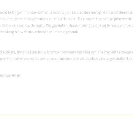
cht te krijgen in onze klanten, zodat wij onze diensten hierop kunnen afstemmen
en analyseren hoe gebruikers de site gebruiken. De door het cookie gegenereerde
s of die van een derde partij. Wij gebruiken deze informatie om bij te houden ho
trekking tot website-activiteit en internetgebruik.
ccepteren, maar je kunt jouw browser opnieuw instellen om alle cookies te weig
nze en andere websites, niet correct functioneren als cookies zijn uitgeschakeld i
 ons opnemen: