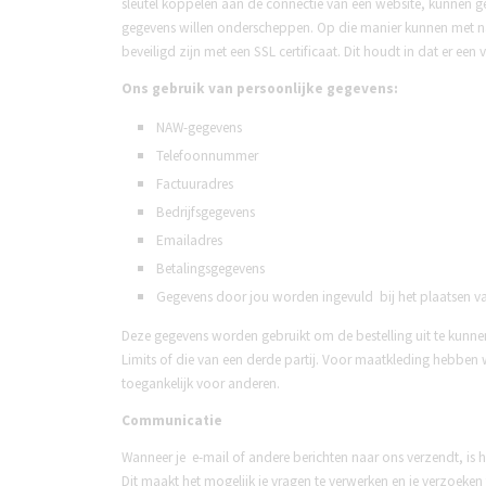
sleutel koppelen aan de connectie van een website, kunnen
gegevens willen onderscheppen. Op die manier kunnen met n
beveiligd zijn met een SSL certificaat. Dit houdt in dat er e
Ons gebruik van persoonlijke gegevens:
NAW-gegevens
Telefoonnummer
Factuuradres
Bedrijfsgegevens
Emailadres
Betalingsgegevens
Gegevens door jou worden ingevuld bij het plaatsen va
Deze gegevens worden gebruikt om de bestelling uit te kunn
Limits of die van een derde partij. Voor maatkleding hebbe
toegankelijk voor anderen.
Communicatie
Wanneer je e-mail of andere berichten naar ons verzendt, is h
Dit maakt het mogelijk je vragen te verwerken en je verzoeke