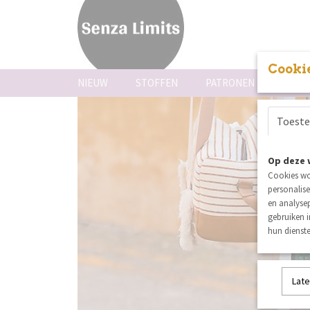
Cookie
NIEUW
STOFFEN
PATRONEN
FOUR
Toest
Op deze 
Cookies wo
personalise
en analysep
gebruiken 
hun dienste
Late