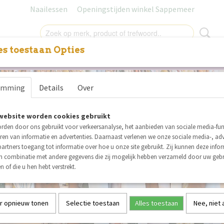
Naailessen
Openingstijden winkel Sappemeer
s toestaan Opties
NITUREN
LABELS
SALE
NAAILESSEN
CADEAUB
emming
Details
Over
website worden cookies gebruikt
rden door ons gebruikt voor verkeersanalyse, het aanbieden van sociale media-func
ren van informatie en advertenties. Daarnaast verlenen we onze sociale media-, adv
artners toegang tot informatie over hoe u onze site gebruikt. Zij kunnen deze info
in combinatie met andere gegevens die zij mogelijk hebben verzameld door uw geb
n of die u hen hebt verstrekt.
r opnieuw tonen
Selectie toestaan
Alles toestaan
Nee, niet