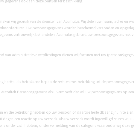
uw gegevens ook aan deze partijen ter beschikking.
aken wij gebruik van de diensten van Acumulus. Wij delen uw naam, adres en woon
verkoopfacturen. Uw persoonsgegevens worden beschermd verzonden en opgeslage
gegevens vertrouwelijk behandelen. Acumulus gebruikt uw persoonsgegevens niet 
nd van administratieve verplichtingen dienen wij facturen met uw (persoons)gege
g heeft u als betrokkene bepaalde rechten met betrekking tot de persoonsgegev
ij de Autoriteit Persoonsgegevens als u vermoedt dat wij uw persoonsgegevens op ee
rken en die betrekking hebben op uw persoon of daartoe herleidbaar zijn, in te zie
dagen een reactie op uw verzoek. Als uw verzoek wordt ingewilligd sturen wij u o
evens onder zich hebben, onder vermelding van de categorie waaronder wij deze 