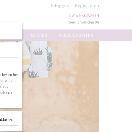
Inloggen
Registreren
UW WINKELWAGEN
Geen producten
(0)
ON
MERKEN
VERZENDKOSTEN
ties en het
ertentie-
rmatie
ruik van
 akkoord