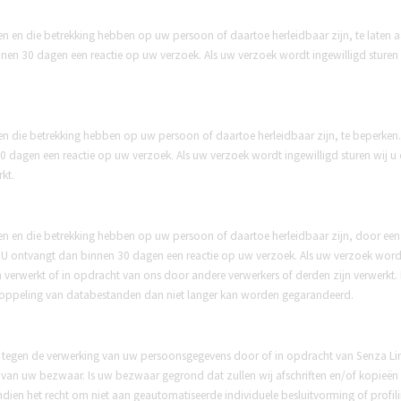
rken en die betrekking hebben op uw persoon of daartoe herleidbaar zijn, te laten
n 30 dagen een reactie op uw verzoek. Als uw verzoek wordt ingewilligd sturen w
erken die betrekking hebben op uw persoon of daartoe herleidbaar zijn, te beperke
dagen een reactie op uw verzoek. Als uw verzoek wordt ingewilligd sturen wij u 
kt.
rken en die betrekking hebben op uw persoon of daartoe herleidbaar zijn, door een 
 ontvangt dan binnen 30 dagen een reactie op uw verzoek. Als uw verzoek wordt i
 verwerkt of in opdracht van ons door andere verwerkers of derden zijn verwerkt. N
e koppeling van databestanden dan niet langer kan worden gegarandeerd.
 tegen de verwerking van uw persoonsgegevens door of in opdracht van Senza Limi
van uw bezwaar. Is uw bezwaar gegrond dat zullen wij afschriften en/of kopieën v
endien het recht om niet aan geautomatiseerde individuele besluitvorming of prof