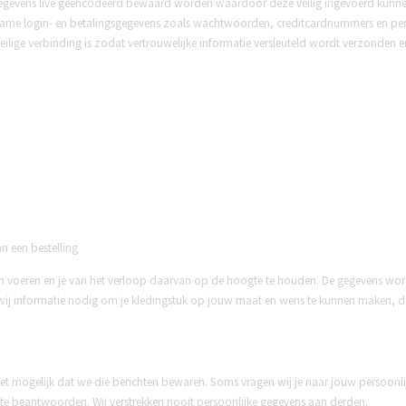
 gegevens live geëncodeerd bewaard worden waardoor deze veilig ingevoerd kunn
ame login- en betalingsgegevens zoals wachtwoorden, creditcardnummers en pers
en veilige verbinding is zodat vertrouwelijke informatie versleuteld wordt verzonde
n een bestelling
en voeren en je van het verloop daarvan op de hoogte te houden. De gegevens wor
n wij informatie nodig om je kledingstuk op jouw maat en wens te kunnen maken, 
et mogelijk dat we die berichten bewaren. Soms vragen wij je naar jouw persoonlijk
n te beantwoorden. Wij verstrekken nooit persoonlijke gegevens aan derden.