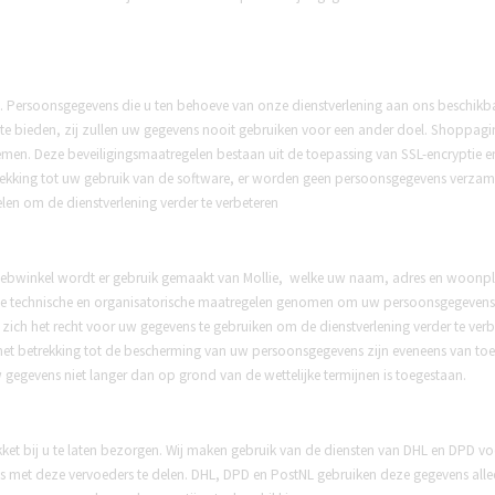
Persoonsgegevens die u ten behoeve van onze dienstverlening aan ons beschikbaa
te bieden, zij zullen uw gegevens nooit gebruiken voor een ander doel. Shoppagi
nemen. Deze beveiligingsmaatregelen bestaan uit de toepassing van SSL-encryptie
rekking tot uw gebruik van de software, er worden geen persoonsgegevens verza
en om de dienstverlening verder te verbeteren
e webwinkel wordt er gebruik gemaakt van Mollie, welke uw naam, adres en woon
de technische en organisatorische maatregelen genomen om uw persoonsgegevens 
zich het recht voor uw gegevens te gebruiken om de dienstverlening verder te ver
t betrekking tot de bescherming van uw persoonsgegevens zijn eveneens van toe
gegevens niet langer dan op grond van de wettelijke termijnen is toegestaan.
akket bij u te laten bezorgen. Wij maken gebruik van de diensten van DHL en DPD vo
met deze vervoeders te delen. DHL, DPD en PostNL gebruiken deze gegevens allee