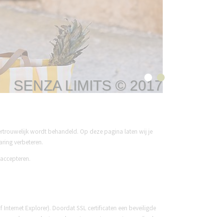
jouw naaiproject
ZA LIMITS © 2017
SENZA LIMITS © 2017
ENZA LIMITS © 2017
SENZA LIMITS © 2017
SENZA LIMITS © 2017
 vertrouwelijk wordt behandeld. Op deze pagina laten wij je
ring verbeteren.
 accepteren.
 Internet Explorer). Doordat SSL certificaten een beveiligde