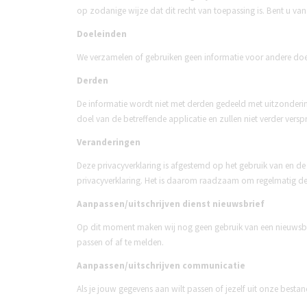
op zodanige wijze dat dit recht van toepassing is. Bent u v
Doeleinden
We verzamelen of gebruiken geen informatie voor andere doe
Derden
De informatie wordt niet met derden gedeeld met uitzonderi
doel van de betreffende applicatie en zullen niet verder vers
Veranderingen
Deze privacyverklaring is afgestemd op het gebruik van en de
privacyverklaring. Het is daarom raadzaam om regelmatig dez
Aanpassen/uitschrijven dienst nieuwsbrief
Op dit moment maken wij nog geen gebruik van een nieuwsbri
passen of af te melden.
Aanpassen/uitschrijven communicatie
Als je jouw gegevens aan wilt passen of jezelf uit onze best