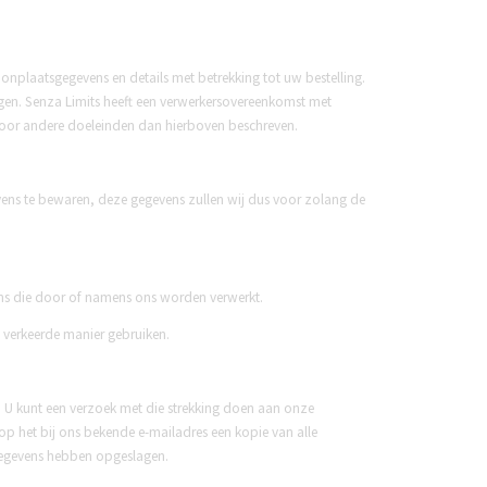
plaatsgegevens en details met betrekking tot uw bestelling.
n. Senza Limits heeft een verwerkersovereenkomst met
voor andere doeleinden dan hierboven beschreven.
vens te bewaren, deze gegevens zullen wij dus voor zolang de
ens die door of namens ons worden verwerkt.
n verkeerde manier gebruiken.
n. U kunt een verzoek met die strekking doen aan onze
p het bij ons bekende e-mailadres een kopie van alle
gegevens hebben opgeslagen.