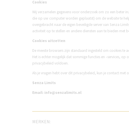
Cookies
Wij verzamelen gegevens voor onderzoek om zo een beter inzi
die op uw computer worden geplaatst) om de website te help
overgebracht naar de eigen beveiligde server van Senza Limit
activiteit op te stellen en andere diensten aan te bieden met be
Cookies uitzetten
De meeste browsers zijn standaard ingesteld om cookies te a
Het is echter mogelijk dat sommige functies en –services, op o
privacybeleid voldoen.
Als je vragen hebt over dit privacybeleid, kun je contact met
Senza Limits
Email: info@senzalimits.nl
MERKEN: