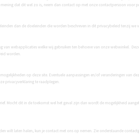
an mening dat dit wel zo is, neem dan contact op met onze contactpersoon voor p
leinden dan de doeleinden die worden beschreven in dit privacybeleid tenzij we
ng van webapplicaties welke wij gebruiken ten behoeve van onze webwinkel. Deze
preid worden.
 mogelijkheden op deze site. Eventuele aanpassingen en/of veranderingen van deze
e privacyverklaring te raadplegen.
ef. Mocht dit in de toekomst wel het geval zijn dan wordt de mogelijkheid aange
anden wilt laten halen, kun je contact met ons op nemen. Zie onderstaande contact