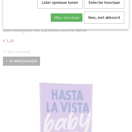
Later opnieuw tonen
Selectie toestaan
Alles toestaan
Nee, niet akkoord
Bohin kledinglabel Girls Just Wanna Have Fun
Bohin kledinglabel Girls Just Wanna Have Fun Met de…
€ 1,25
✓
Op voorraad
IN WINKELWAGEN