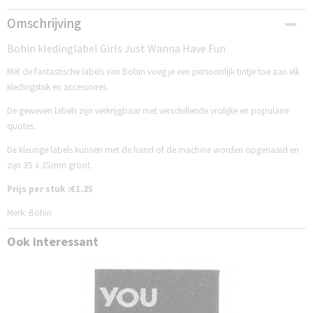
Productcode
Omschrijving
B71023G
Bohin kledinglabel Girls Just Wanna Have Fun
Met de fantastische labels van Bohin voeg je een persoonlijk tintje toe aan elk
kledingstuk en accessoires.
De geweven labels zijn verkrijgbaar met verschillende vrolijke en populaire
quotes.
De kleurige labels kunnen met de hand of de machine worden opgenaaid en
zijn 35 x 35mm groot.
Prijs per stuk :€1.25
Merk: Bohin
Ook interessant