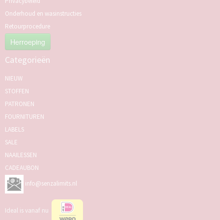
Privacybeleid
Onderhoud en wasinstructies
Retourprocedure
Herroeping
Categorieën
NIEUW
STOFFEN
PATRONEN
FOURNITUREN
LABELS
SALE
NAAILESSEN
CADEAUBON
info@senzalimits.nl
Ideal is vanaf nu