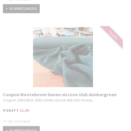
IN WINKELWAGEN
coupon
Coupon Nooteboom linnen viscose slub donkergroen
130x135 cm
Coupon 130x135cm (lxb) Linnen viscose slub Een mooie,…
€ 14,17
€ 11,00
✓
Op voorraad
IN WINKELWAGEN