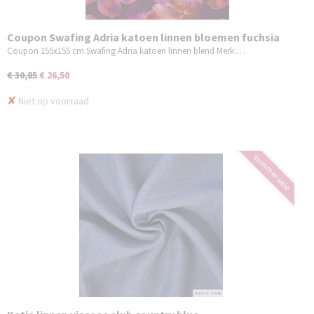
Coupon Swafing Adria katoen linnen bloemen fuchsia
bordeaux 155x155 cm
Coupon 155x155 cm Swafing Adria katoen linnen blend Merk:…
€ 30,85
€ 26,50
✘
Niet op voorraad
summer sale