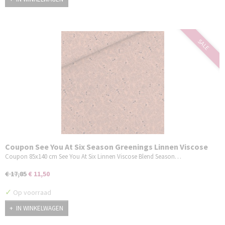
SALE
Coupon See You At Six Season Greenings Linnen Viscose
Blend Koperbruin 85x140 cm
Coupon 85x140 cm See You At Six Linnen Viscose Blend Season…
€ 17,85
€ 11,50
✓
Op voorraad
IN WINKELWAGEN