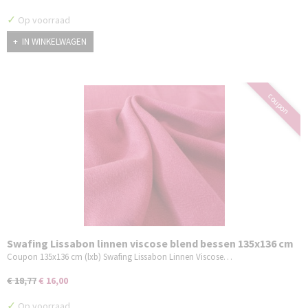
✓
Op voorraad
IN WINKELWAGEN
coupon
Swafing Lissabon linnen viscose blend bessen 135x136 cm
Coupon 135x136 cm (lxb) Swafing Lissabon Linnen Viscose…
€ 18,77
€ 16,00
✓
Op voorraad