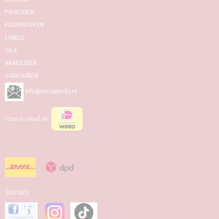
PATRONEN
FOURNITUREN
LABELS
SALE
NAAILESSEN
CADEAUBON
info@senzalimits.nl
Ideal is vanaf nu
Socials: