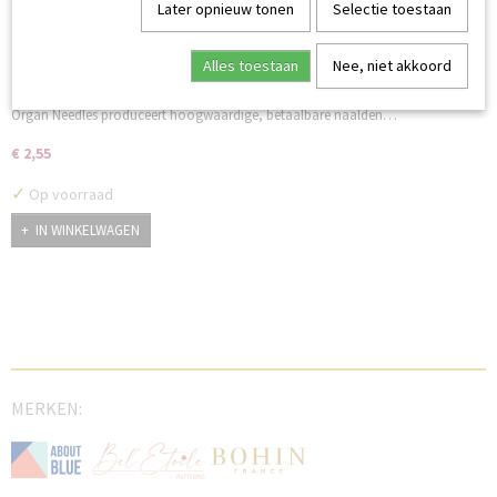
Later opnieuw tonen
Selectie toestaan
Alles toestaan
Nee, niet akkoord
Organ tweeling naald 80/4.0
Organ Needles produceert hoogwaardige, betaalbare naalden…
€ 2,55
✓
Op voorraad
IN WINKELWAGEN
MERKEN: