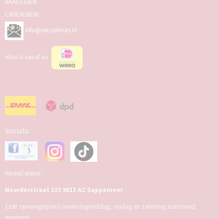
NAAILESSEN
CADEAUBON
info@senzalimits.nl
Ideal is vanaf nu
Socials:
Winkel/atelier:
Noorderstraat 133 9611 AC Sappemeer
(zie
)
openingstijden
maandagmiddag, vrijdag en zaterdag standaard
geopend