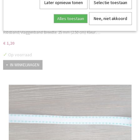
Later opnieuw tonen
Selectie toestaan
Alles toestaan
Nee, niet akkoord
Ribsband 25 mm rood/wit/blauw gestreept per meter
Ribsband/vlaggenband Breedte: 25 mm (2.50 cm) Kleur:…
€ 1,20
✓
Op voorraad
IN WINKELWAGEN