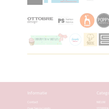
Informatie
Catego
Contact
NIEUW
Over Senza Limits
STOFFEN