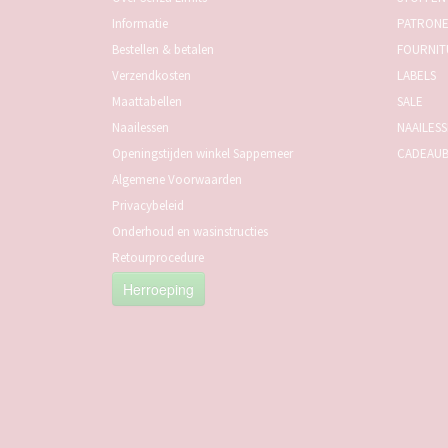
Informatie
PATRON
Bestellen & betalen
FOURNIT
Verzendkosten
LABELS
Maattabellen
SALE
Naailessen
NAAILES
Openingstijden winkel Sappemeer
CADEAU
Algemene Voorwaarden
Privacybeleid
Onderhoud en wasinstructies
Retourprocedure
Herroeping