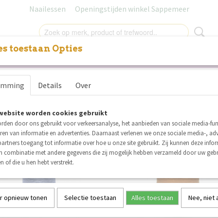
Naailessen
Openingstijden winkel Sappemeer
s toestaan Opties
NITUREN
LABELS
SALE
NAAILESSEN
CADEAUB
r op:
emming
Details
Over
website worden cookies gebruikt
opn
rden door ons gebruikt voor verkeersanalyse, het aanbieden van sociale media-func
nieuw
ren van informatie en advertenties. Daarnaast verlenen we onze sociale media-, adv
artners toegang tot informatie over hoe u onze site gebruikt. Zij kunnen deze info
in combinatie met andere gegevens die zij mogelijk hebben verzameld door uw geb
n of die u hen hebt verstrekt.
r opnieuw tonen
Selectie toestaan
Alles toestaan
Nee, niet