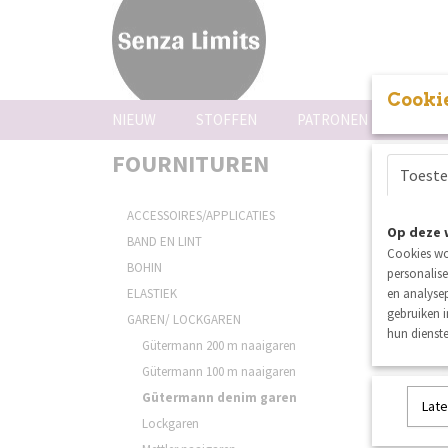
Cookie
NIEUW
STOFFEN
PATRONEN
FOUR
FOURNITUREN
Sortee
Toest
ACCESSOIRES/APPLICATIES
Op deze 
BAND EN LINT
Cookies wo
BOHIN
personalise
ELASTIEK
en analysep
gebruiken 
GAREN/ LOCKGAREN
hun dienste
Gütermann 200 m naaigaren
Gütermann 100 m naaigaren
Gütermann denim garen
Late
Lockgaren