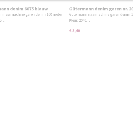
ann denim 6075 blauw
Gütermann denim garen nr. 2
n naaimachine garen denim 100 meter
Gütermann naaimachine garen denim 1
075…
Kleur: 2040…
€ 3,40