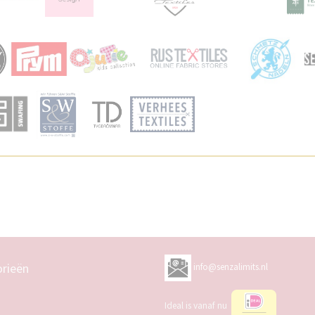
rieën
info@senzalimits.nl
Ideal is vanaf nu