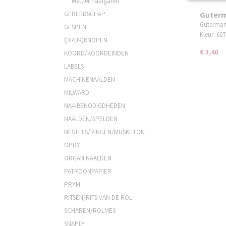
Mettler naaigaren
GEREEDSCHAP
Guterm
Güterman
GESPEN
Kleur: 6
(DRUK)KNOPEN
€ 3,40
KOORD/KOORDEINDEN
LABELS
MACHINENAALDEN
MILWARD
NAAIBENODIGDHEDEN
NAALDEN/SPELDEN
NESTELS/RINGEN/MUSKETON
OPRY
ORGAN NAALDEN
PATROONPAPIER
PRYM
RITSEN/RITS VAN DE ROL
SCHAREN/ROLMES
SNAPLY