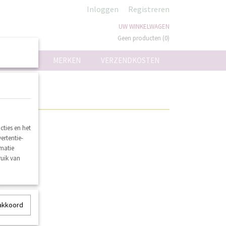
Inloggen
Registreren
UW WINKELWAGEN
Geen producten
(0)
ON
MERKEN
VERZENDKOSTEN
ieuw binnen
ties en het
ertentie-
rmatie
ruik van
 akkoord