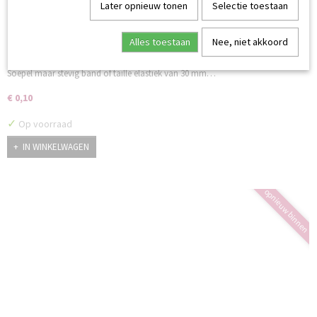
Later opnieuw tonen
Selectie toestaan
Alles toestaan
Nee, niet akkoord
Elastiek 30 mm zwart
Soepel maar stevig band of taille elastiek van 30 mm…
€ 0,10
✓
Op voorraad
IN WINKELWAGEN
opnieuw binnen