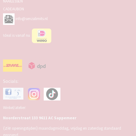
NAAILESSEN
CADEAUBON
info@senzalimits.nl
Ideal is vanaf nu
Socials:
Winkel/atelier:
Noorderstraat 133 9611 AC Sappemeer
(zie
)
openingstijden
maandagmiddag, vrijdag en zaterdag standaard
geopend