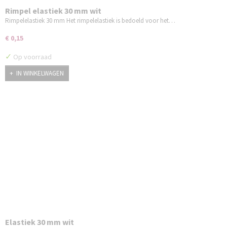
Rimpel elastiek 30 mm wit
Rimpelelastiek 30 mm Het rimpelelastiek is bedoeld voor het…
€ 0,15
✓
Op voorraad
IN WINKELWAGEN
Elastiek 30 mm wit