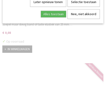
Later opnieuw tonen
Selectie toestaan
Alles toestaan
Nee, niet akkoord
Elastiek 20 mm zwart
Soepel maar stevig band of taille elastiek van 25 mm…
€ 0,08
✓
Op voorraad
IN WINKELWAGEN
opnieuw binnen