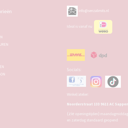
rieën
info@senzalimits.nl
Ideal is vanaf nu
EN
UREN
SEN
Socials:
BON
Winkel/atelier:
Noorderstraat 133 9611 AC Sappe
(zie
)
openingstijden
maandagmiddag,
en zaterdag standaard geopend