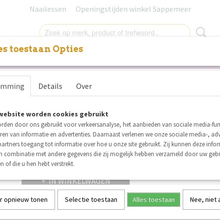
Naailessen
Openingstijden winkel Sappemeer
s toestaan Opties
NITUREN
LABELS
SALE
NAAILESSEN
CADEAUB
Elastiek 20 mm wit
nen
emming
Details
Over
€ 0,08
(inclusief btw 21%)
website worden cookies gebruikt
Op voorraad
✓
rden door ons gebruikt voor verkeersanalyse, het aanbieden van sociale media-func
Aantal
ren van informatie en advertenties. Daarnaast verlenen we onze sociale media-, adv
artners toegang tot informatie over hoe u onze site gebruikt. Zij kunnen deze info
in combinatie met andere gegevens die zij mogelijk hebben verzameld door uw geb
n of die u hen hebt verstrekt.
IN WINKELWAGEN
r opnieuw tonen
Selectie toestaan
Alles toestaan
Nee, niet
Specificaties