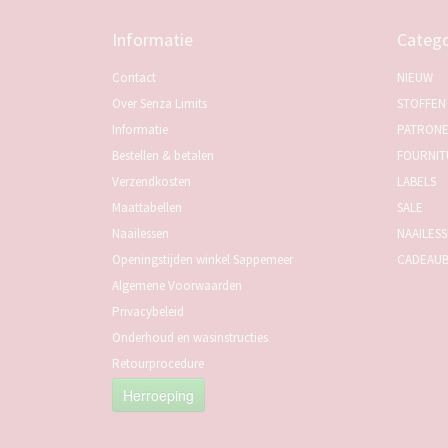
Informatie
Catego
Contact
NIEUW
Over Senza Limits
STOFFEN
Informatie
PATRON
Bestellen & betalen
FOURNIT
Verzendkosten
LABELS
Maattabellen
SALE
Naailessen
NAAILES
Openingstijden winkel Sappemeer
CADEAU
Algemene Voorwaarden
Privacybeleid
Onderhoud en wasinstructies
Retourprocedure
Herroeping