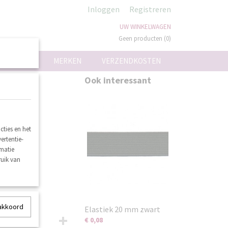
Inloggen
Registreren
UW WINKELWAGEN
Geen producten
(0)
ON
MERKEN
VERZENDKOSTEN
Ook interessant
ties en het
ertentie-
rmatie
ruik van
 akkoord
Elastiek 20 mm zwart
€ 0,08