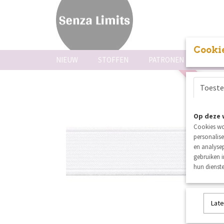
Cookie
NIEUW
STOFFEN
PATRONEN
FOUR
opnieuw bin
Toest
Op deze 
Cookies wo
personalise
en analysep
gebruiken 
hun dienste
Late