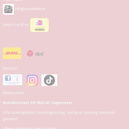
info@senzalimits.nl
Ideal is vanaf nu
Socials:
Winkel/atelier:
Noorderstraat 133 9611 AC Sappemeer
(zie
)
openingstijden
maandagmiddag, vrijdag en zaterdag standaard
geopend
Alleen pinbetaling (geen contant)