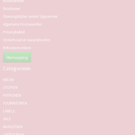
Maattabellen
Naailessen
Openingstijden winkel Sappemeer
Algemene Voorwaarden
Privacybeleid
Onderhoud en wasinstructies
Retourprocedure
Herroeping
Categorieën
NIEUW
STOFFEN
PATRONEN
FOURNITUREN
LABELS
SALE
NAAILESSEN
CADEAUBON