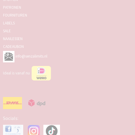
PATRONEN
FOURNITUREN
LABELS
SALE
NAAILESSEN
CADEAUBON
info@senzalimits.nl
Ideal is vanaf nu
Socials: