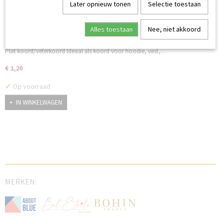
Later opnieuw tonen
Selectie toestaan
Alles toestaan
Nee, niet akkoord
Plat koord 15 mm zand per meter
Plat koord/veterkoord Ideaal als koord voor hoodie, vest,…
€ 1,20
✓
Op voorraad
IN WINKELWAGEN
MERKEN: