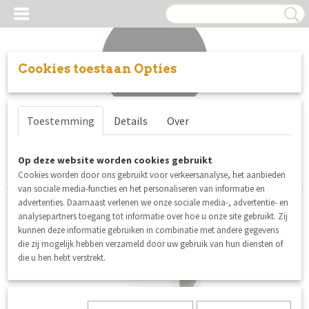
Cookies toestaan Opties
Inloggen
Registreren
UW WINKELWAGEN
Toestemming
Details
Over
Geen producten
(0)
Sorteer op:
Op deze website worden cookies gebruikt
Cookies worden door ons gebruikt voor verkeersanalyse, het aanbieden
van sociale media-functies en het personaliseren van informatie en
advertenties. Daarnaast verlenen we onze sociale media-, advertentie- en
analysepartners toegang tot informatie over hoe u onze site gebruikt. Zij
nieuw
kunnen deze informatie gebruiken in combinatie met andere gegevens
die zij mogelijk hebben verzameld door uw gebruik van hun diensten of
die u hen hebt verstrekt.