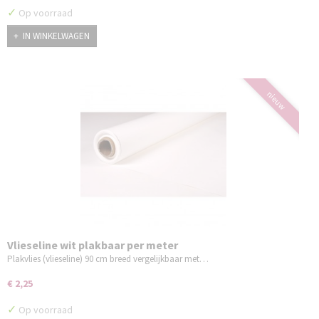
✓
Op voorraad
IN WINKELWAGEN
nieuw
Vlieseline wit plakbaar per meter
Plakvlies (vlieseline) 90 cm breed vergelijkbaar met…
€ 2,25
✓
Op voorraad