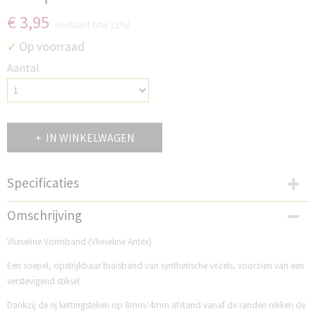
€ 3,95
(inclusief btw 21%)
Op voorraad
✓
Aantal
IN WINKELWAGEN
Specificaties
Productcode
Omschrijving
V12W5
Vlieseline Vormband (Vlieseline Antex)
Een soepel, opstrijkbaar biaisband van synthetische vezels, voorzien van een
verstevigend stiksel
Dankzij de rij kettingsteken op 8mm/4mm afstand vanaf de randen rekken de