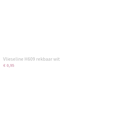
Vlieseline H609 rekbaar wit
€ 0,95