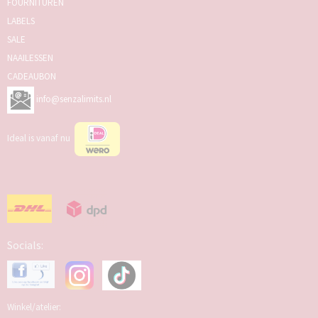
FOURNITUREN
LABELS
SALE
NAAILESSEN
CADEAUBON
info@senzalimits.nl
Ideal is vanaf nu
Socials:
Winkel/atelier: