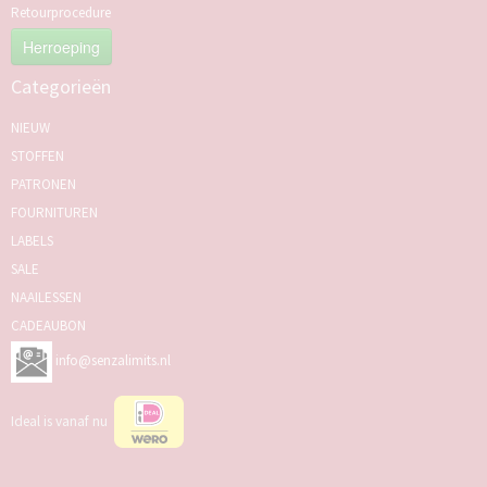
Retourprocedure
Herroeping
Categorieën
NIEUW
STOFFEN
PATRONEN
FOURNITUREN
LABELS
SALE
NAAILESSEN
CADEAUBON
info@senzalimits.nl
Ideal is vanaf nu