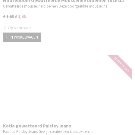
Nooteboom Gewatteerde Mousseline bloemen fuchsia
Gewatteerde mousseline bloemen Deze doorgestikte mousseline…
€ 1,85
€ 1,48
✓
Op voorraad
IN WINKELWAGEN
summer sale
Katia gewatteerd Paisley jeans
Padded Paisley Jeans Geef je creaties een klassieke en…