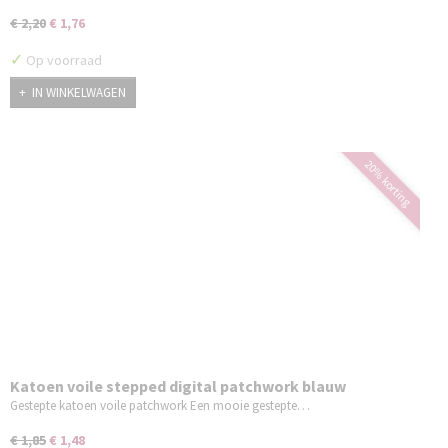
€ 2,20
€ 1,76
✓
Op voorraad
IN WINKELWAGEN
20% korting
Katoen voile stepped digital patchwork blauw
Gestepte katoen voile patchwork Een mooie gestepte…
€ 1,85
€ 1,48