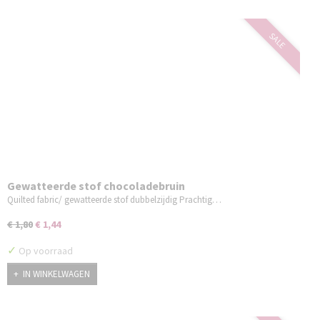
SALE
Gewatteerde stof chocoladebruin
Quilted fabric/ gewatteerde stof dubbelzijdig Prachtig…
€ 1,80
€ 1,44
✓
Op voorraad
IN WINKELWAGEN