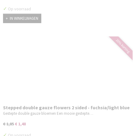
✓
Op voorraad
IN WINKELWAGEN
20% korting
Stepped double gauze flowers 2 sided - fuchsia/light blue
Gestepte double gauze bloemen Een mooie gestepte…
€ 1,85
€ 1,48
✓
Op voorraad