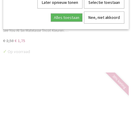
Later opnieuw tonen
Selectie toestaan
Alles toestaan
Nee, niet akkoord
See You At Six Matelassé Tricot HerfstEsdoornOranje
See You At Six Matelassé Tricot Kleuren:…
€ 2,50
€ 1,75
✓
Op voorraad
30% korting