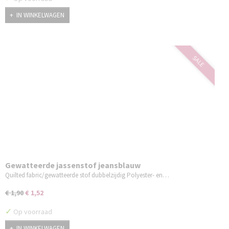
IN WINKELWAGEN
SALE
Gewatteerde jassenstof jeansblauw
Quilted fabric/gewatteerde stof dubbelzijdig Polyester- en…
€ 1,90
€ 1,52
✓
Op voorraad
IN WINKELWAGEN