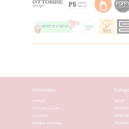
Informatie
Catego
Contact
NIEUW
Over Senza Limits
STOFFEN
Informatie
PATRON
Bestellen & betalen
FOURNIT