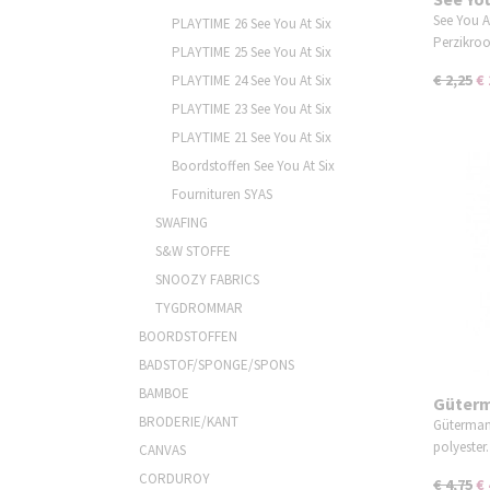
Perzik
See You A
PLAYTIME 26 See You At Six
Perzikro
PLAYTIME 25 See You At Six
€ 2,25
€ 
PLAYTIME 24 See You At Six
PLAYTIME 23 See You At Six
PLAYTIME 21 See You At Six
Boordstoffen See You At Six
Fournituren SYAS
SWAFING
S&W STOFFE
SNOOZY FABRICS
TYGDROMMAR
BOORDSTOFFEN
BADSTOF/SPONGE/SPONS
BAMBOE
Güterm
BRODERIE/KANT
111 ge
Güterman
polyeste
CANVAS
CORDUROY
€ 4,75
€ 