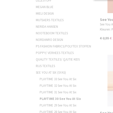
LILLESTOFF
MEGAN BLUE
MIELI DESIGN
See You
MUTSAERS TEXTILES
Place 
See You A
NERIDA HANSEN
Kleuren:
NOOTEBOOM TEXTILES
€ 2,55
€ 
NORDANRO DESIGN
PS FASHION FABRICS/POLYTEX STOFFEN
POPPY/ VERHEES TEXTILES
QUALITY TEXTILES/ QJUTIE KIDS
RIJS TEXTILES
SEE YOU AT SIX (SYAS)
PLAYTIME 33 See You At Six
PLAYTIME 32 See You At Six
PLAYTIME 31 See You At Six
PLAYTIME 30 See You At Six
PLAYTIME 29 See You At Six
PLAYTIME 28 See You At Six
See Yo