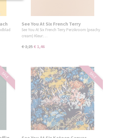
each
See You At Six French Terry
Perzikroom
endblad
See You At Six French Terry Perzikroom (peachy
cream) Kleur:…
€ 2,25
€ 1,46
SALE
SALE
offig
See You At Six Katoen Canvas