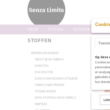
Cookie
NIEUW
STOFFEN
PATRONEN
FOUR
STOFFEN
See 
Toest
Sortee
MERKEN/DESIGNERS
Op deze 
ABOUT BLUE FABRICS
Cookies wo
DOMOTEX
personalise
EVA MOUTON
en analysep
gebruiken 
ELVELYCKAN DESIGN/CUT&SEW!
hun dienste
FABRICS AND FRIENDS
FOSSAN DESIGN
KATIA STOFFEN/ KATIA FABRICS
Late
KNIPIDEE