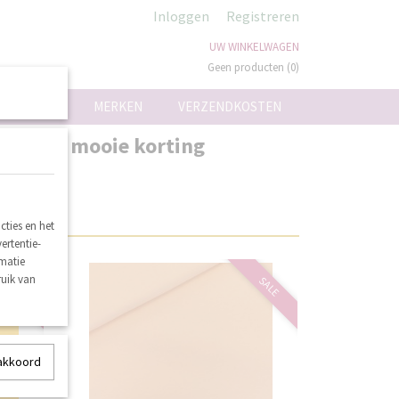
Inloggen
Registreren
UW WINKELWAGEN
Geen producten
(0)
ON
MERKEN
VERZENDKOSTEN
lles met mooie korting
ties en het
ertentie-
rmatie
ruik van
SALE
SALE
 akkoord