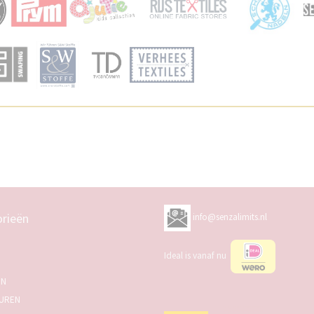
rieën
info@senzalimits.nl
Ideal is vanaf nu
EN
UREN