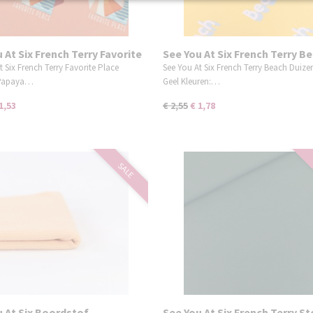
 At Six French Terry Favorite
See You At Six French Terry B
Papaya Punch Roze
Duizendblad Geel
t Six French Terry Favorite Place
See You At Six French Terry Beach Duiz
 Papaya…
Geel Kleuren:…
1,53
€ 2,55
€ 1,78
SALE
u At Six Boordstof
See You At Six French Terry St