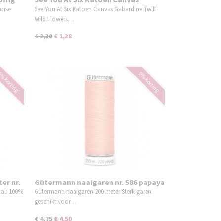
Gabardine Twill Wild Flowers
uoise
See You At Six Katoen Canvas Gabardine Twill
Wild Flowers…
€ 2,30
€ 1,38
% korting
5% korting
er nr.
Gütermann naaigaren nr. 586 papaya
punch roze
aal: 100%
Gütermann naaigaren 200 meter Sterk garen
geschikt voor…
€ 4,75
€ 4,50