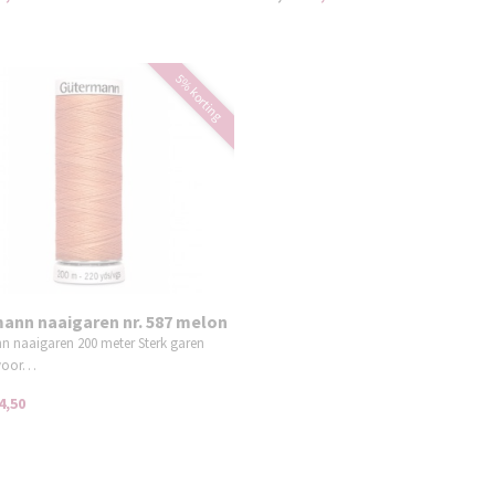
5% korting
ann naaigaren nr. 587 melon
n naaigaren 200 meter Sterk garen
 voor…
4,50