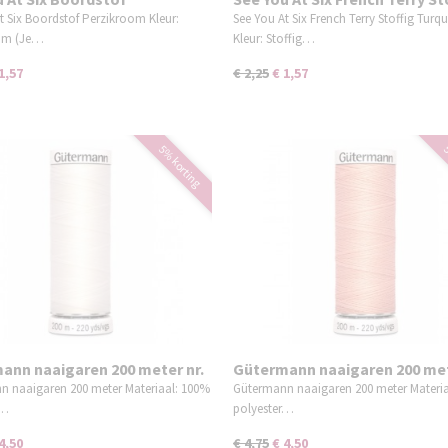
room
Turquoise
t Six Boordstof Perzikroom Kleur:
See You At Six French Terry Stoffig Turq
om (Je…
Kleur: Stoffig…
1,57
€ 2,25
€ 1,57
5% korting
5
ann naaigaren 200 meter nr.
Gütermann naaigaren 200 met
broken wit
165 perzikbeige
n naaigaren 200 meter Materiaal: 100%
Gütermann naaigaren 200 meter Materi
r…
polyester…
4,50
€ 4,75
€ 4,50