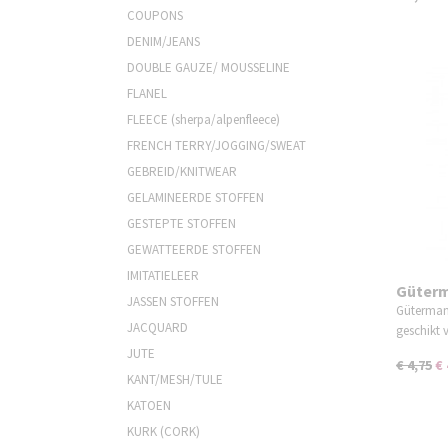
COUPONS
DENIM/JEANS
DOUBLE GAUZE/ MOUSSELINE
FLANEL
FLEECE (sherpa/alpenfleece)
FRENCH TERRY/JOGGING/SWEAT
GEBREID/KNITWEAR
GELAMINEERDE STOFFEN
GESTEPTE STOFFEN
GEWATTEERDE STOFFEN
IMITATIELEER
Güterm
JASSEN STOFFEN
punch
Güterman
JACQUARD
geschikt
JUTE
€ 4,75
€ 
KANT/MESH/TULE
KATOEN
KURK (CORK)