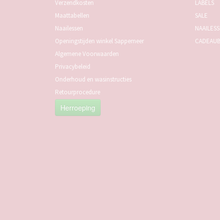
Verzendkosten
LABELS
Maattabellen
SALE
Naailessen
NAAILES
Openingstijden winkel Sappemeer
CADEAU
Algemene Voorwaarden
Privacybeleid
Onderhoud en wasinstructies
Retourprocedure
Herroeping