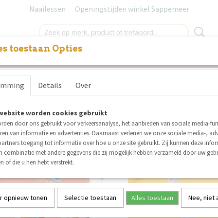
Naailessen
Openingstijden winkel Sappemeer
s toestaan Opties
NITUREN
LABELS
SALE
NAAILESSEN
CADEAUB
You At Six Playtime 30 zomercollectie nu a
emming
Details
Over
r op:
website worden cookies gebruikt
rden door ons gebruikt voor verkeersanalyse, het aanbieden van sociale media-func
ren van informatie en advertenties. Daarnaast verlenen we onze sociale media-, adv
artners toegang tot informatie over hoe u onze site gebruikt. Zij kunnen deze info
in combinatie met andere gegevens die zij mogelijk hebben verzameld door uw geb
SALE
n of die u hen hebt verstrekt.
r opnieuw tonen
Selectie toestaan
Alles toestaan
Nee, niet