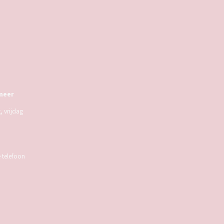
meer
 vrijdag
e telefoon