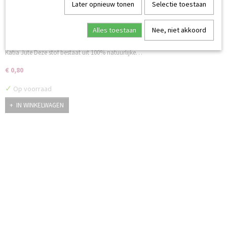
Later opnieuw tonen
Selectie toestaan
Alles toestaan
Nee, niet akkoord
Katia Jute Solid Color Blue
Katia Jute Deze stof bestaat uit 100% natuurlijke…
€ 0,80
✓
Op voorraad
IN WINKELWAGEN