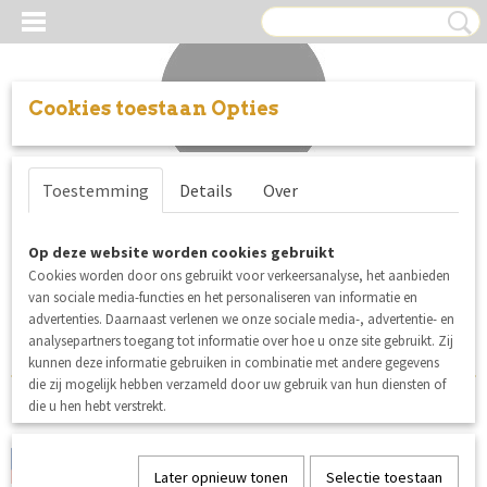
Cookies toestaan Opties
Inloggen
Registreren
UW WINKELWAGEN
Toestemming
Details
Over
Geen producten
(0)
Helaas bevinden er zich in deze categorie nog geen producten.
Op deze website worden cookies gebruikt
Cookies worden door ons gebruikt voor verkeersanalyse, het aanbieden
Probeert u het later nog eens!
van sociale media-functies en het personaliseren van informatie en
advertenties. Daarnaast verlenen we onze sociale media-, advertentie- en
analysepartners toegang tot informatie over hoe u onze site gebruikt. Zij
kunnen deze informatie gebruiken in combinatie met andere gegevens
die zij mogelijk hebben verzameld door uw gebruik van hun diensten of
die u hen hebt verstrekt.
MERKEN:
Later opnieuw tonen
Selectie toestaan