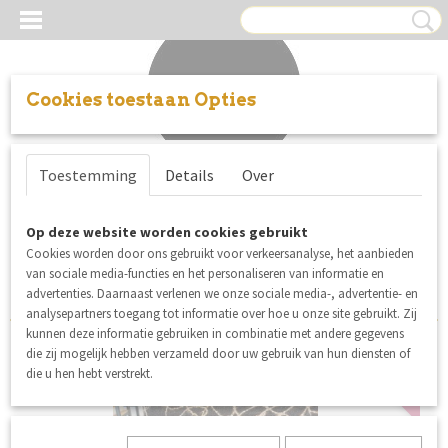
Cookies toestaan Opties
Inloggen
Registreren
UW WINKELWAGEN
Toestemming
Details
Over
Geen producten
(0)
Knipidee stoffen
Op deze website worden cookies gebruikt
Cookies worden door ons gebruikt voor verkeersanalyse, het aanbieden
Sorteer op:
van sociale media-functies en het personaliseren van informatie en
advertenties. Daarnaast verlenen we onze sociale media-, advertentie- en
analysepartners toegang tot informatie over hoe u onze site gebruikt. Zij
kunnen deze informatie gebruiken in combinatie met andere gegevens
die zij mogelijk hebben verzameld door uw gebruik van hun diensten of
coupon
die u hen hebt verstrekt.