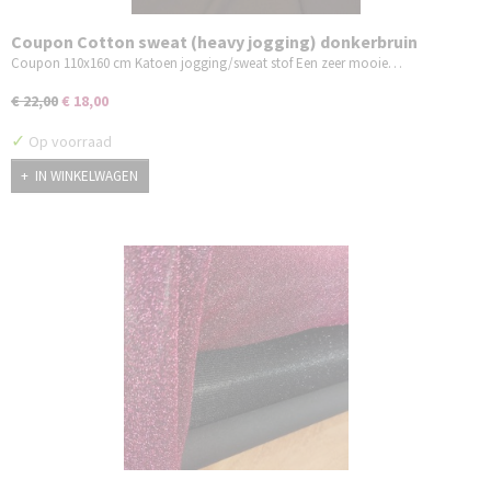
Coupon Cotton sweat (heavy jogging) donkerbruin
110x160cm
Coupon 110x160 cm Katoen jogging/sweat stof Een zeer mooie…
€ 22,00
€ 18,00
✓
Op voorraad
IN WINKELWAGEN