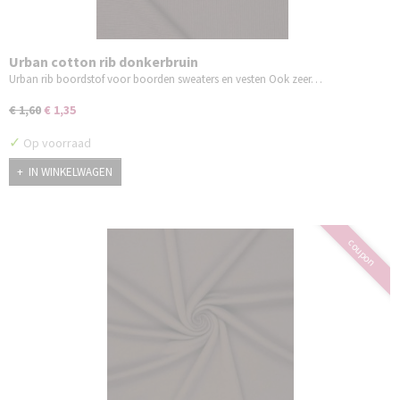
Urban cotton rib donkerbruin
Urban rib boordstof voor boorden sweaters en vesten Ook zeer…
€ 1,60
€ 1,35
✓
Op voorraad
IN WINKELWAGEN
coupon