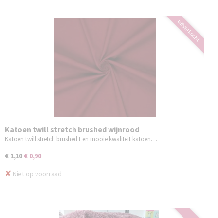
uitverkocht
Katoen twill stretch brushed wijnrood
Katoen twill stretch brushed Een mooie kwaliteit katoen…
€ 1,10
€ 0,90
✘
Niet op voorraad