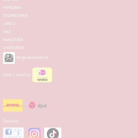
PATRONEN
FOURNITUREN
LABELS
SALE
NAAILESSEN
CADEAUBON
info@senzalimits.nl
Ideal is vanaf nu
Socials: