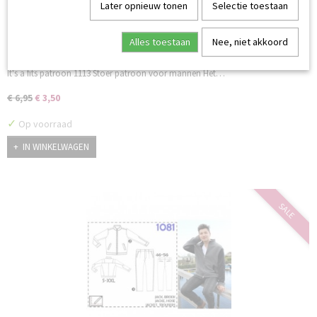
Later opnieuw tonen
Selectie toestaan
Alles toestaan
Nee, niet akkoord
It's a fits patroon 1113
It's a fits patroon 1113 Stoer patroon voor mannen Het…
€ 6,95
€ 3,50
✓
Op voorraad
IN WINKELWAGEN
SALE