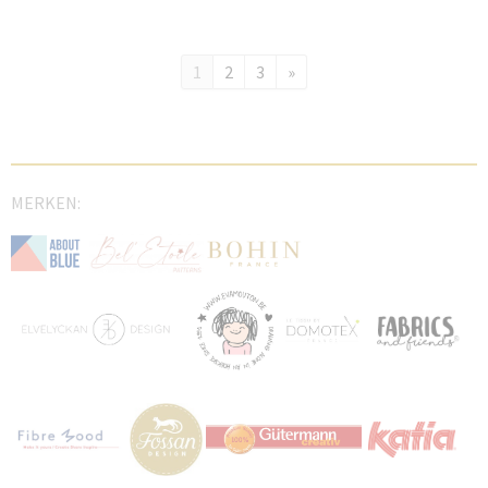
1
2
3
»
MERKEN: