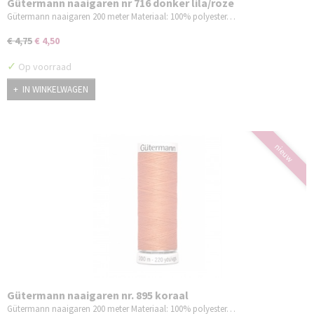
Gütermann naaigaren nr 716 donker lila/roze
Gütermann naaigaren 200 meter Materiaal: 100% polyester…
€ 4,75
€ 4,50
✓
Op voorraad
IN WINKELWAGEN
nieuw
Gütermann naaigaren nr. 895 koraal
Gütermann naaigaren 200 meter Materiaal: 100% polyester…