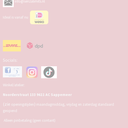
info@senzalimits.nl
Ideal is vanaf nu
Socials:
Winkel/atelier:
Noorderstraat 133 9611 AC Sappemeer
(zie
)
openingstijden
maandagmiddag, vrijdag en zaterdag standaard
geopend
Alleen pinbetaling (geen contant)