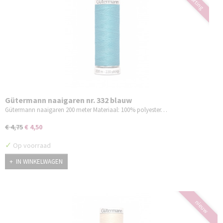
Gütermann naaigaren nr. 332 blauw
Gütermann naaigaren 200 meter Materiaal: 100% polyester…
€ 4,75
€ 4,50
✓
Op voorraad
IN WINKELWAGEN
nieuw