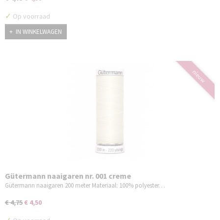
✓
Op voorraad
IN WINKELWAGEN
nieuw
Gütermann naaigaren nr. 001 creme
Gütermann naaigaren 200 meter Materiaal: 100% polyester…
€ 4,75
€ 4,50