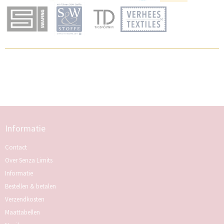
Informatie
Contact
Over Senza Limits
Informatie
Bestellen & betalen
Verzendkosten
Maattabellen