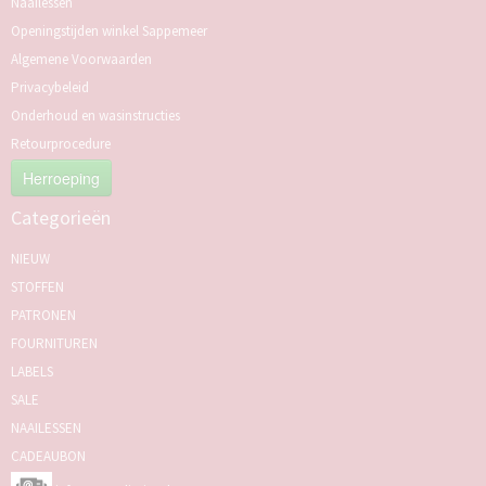
Naailessen
Openingstijden winkel Sappemeer
Algemene Voorwaarden
Privacybeleid
Onderhoud en wasinstructies
Retourprocedure
Herroeping
Categorieën
NIEUW
STOFFEN
PATRONEN
FOURNITUREN
LABELS
SALE
NAAILESSEN
CADEAUBON