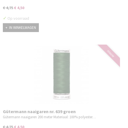
€ 4,75
€ 4,50
✓
Op voorraad
IN WINKELWAGEN
nieuw
Gütermann naaigaren nr. 639 groen
Gütermann naaigaren 200 meter Materiaal: 100% polyester…
€ 4,75
€ 4,50