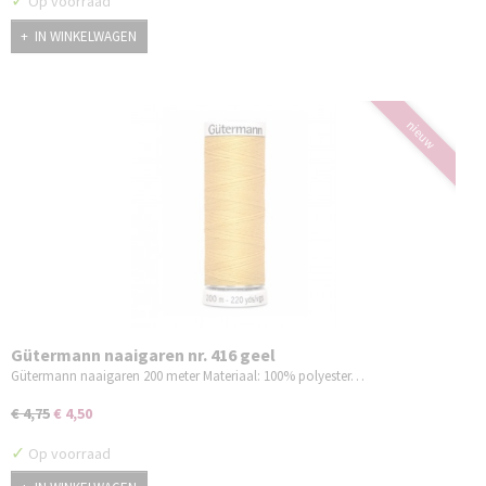
✓
Op voorraad
IN WINKELWAGEN
nieuw
Gütermann naaigaren nr. 416 geel
Gütermann naaigaren 200 meter Materiaal: 100% polyester…
€ 4,75
€ 4,50
✓
Op voorraad