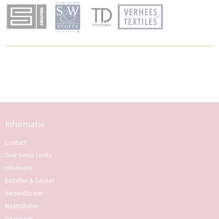
Informatie
Contact
Over Senza Limits
Informatie
Bestellen & betalen
Verzendkosten
Maattabellen
Naailessen