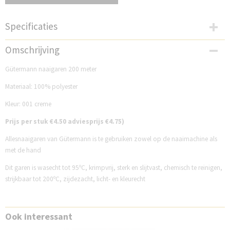
Specificaties
Productcode
Omschrijving
GM200N001-1
Gütermann naaigaren 200 meter
Materiaal: 100% polyester
Kleur: 001 creme
Prijs per stuk €4.50 adviesprijs €4.75)
Allesnaaigaren van Gütermann is te gebruiken zowel op de naaimachine als
met de hand
Dit garen is wasecht tot 95ºC, krimpvrij, sterk en slijtvast, chemisch te reinigen,
strijkbaar tot 200ºC, zijdezacht, licht- en kleurecht
Ook interessant