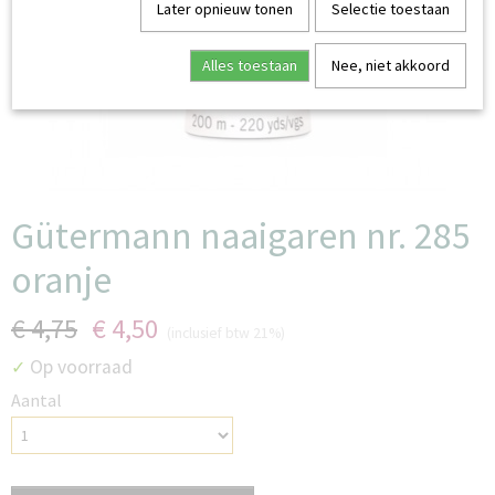
Later opnieuw tonen
Selectie toestaan
Alles toestaan
Nee, niet akkoord
Gütermann naaigaren nr. 285
oranje
€ 4,75
€ 4,50
(inclusief btw 21%)
Op voorraad
✓
Aantal