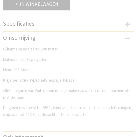
IN WINKELWAGEN
Specificaties
Productcode
Omschrijving
GM200N285
Gütermann naaigaren 200 meter
Materiaal: 100% polyester
Kleur: 285 oranje
Prijs per stuk €4.50 adviesprijs €4.75)
Allesnaaigaren van Gütermann is te gebruiken zowel op de naaimachine als
met de hand
Dit garen is wasecht tot 95ºC, krimpvrij, sterk en slijtvast, chemisch te reinigen,
strijkbaar tot 200ºC, zijdezacht, licht- en kleurecht
Ook interessant