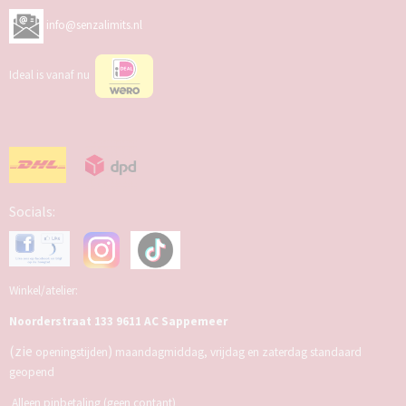
info@senzalimits.nl
Ideal is vanaf nu
Socials:
Winkel/atelier:
Noorderstraat 133 9611 AC Sappemeer
(zie
)
openingstijden
maandagmiddag, vrijdag en zaterdag standaard
geopend
Alleen pinbetaling (geen contant)