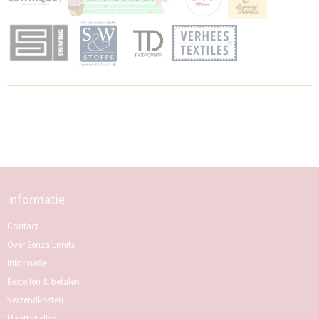
Informatie
Contact
Over Senza Limits
Informatie
Bestellen & betalen
Verzendkosten
Maattabellen