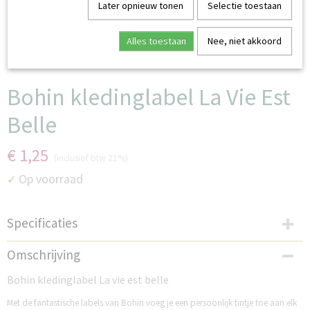
Later opnieuw tonen
Selectie toestaan
Alles toestaan
Nee, niet akkoord
Bohin kledinglabel La Vie Est
Belle
€ 1,25
(inclusief btw 21%)
Op voorraad
✓
Specificaties
Productcode
Omschrijving
B71051LD
Bohin kledinglabel La vie est belle
Met de fantastische labels van Bohin voeg je een persoonlijk tintje toe aan elk