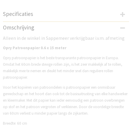
Specificaties
Productcode
Omschrijving
DOP65290R
Alleen in de winkel in Sappemeer verkrijgbaar i.v.m. afmeting
Opry Patroonpapier 0.6 x 15 meter
Opry patroonpapier is het beste transparante patroonpapier in Europa.
Omdat het 60cm brede stevige rollen zijn, is het zeer makkelijk af te rollen,
makkelijk mee te nemen en deukt het minder snel dan reguliere rollen
patroonpapier.
Voor het kopiëren van patroondelen is patroonpapier een onmisbaar
gereedschap en het hoort dan ook tot de basisuitrusting van elke handwerker
en kleermaker. Met dit papier kan ieder eenvoudig een patroon overbrengen
op stof en het patroon vergroten of verkleinen. Door de voordelige breedte
van 60cm verliest u minder papier langs de zijkanten.
Breedte: 60 cm