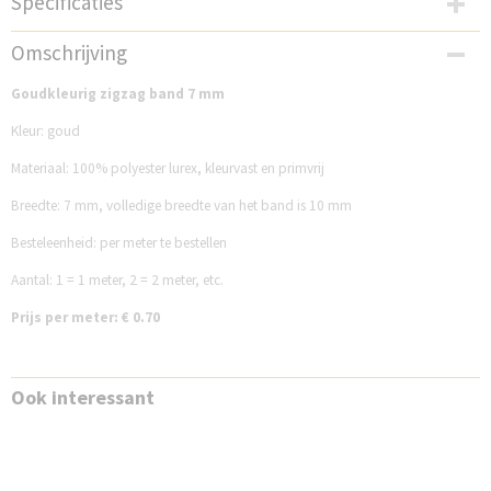
Specificaties
Productcode
Omschrijving
FG7ZZBG3
Goudkleurig zigzag band 7 mm
Kleur: goud
Materiaal: 100% polyester lurex, kleurvast en primvrij
Breedte: 7 mm, volledige breedte van het band is 10 mm
Besteleenheid: per meter te bestellen
Aantal: 1 = 1 meter, 2 = 2 meter, etc.
Prijs per meter: € 0.70
Ook interessant