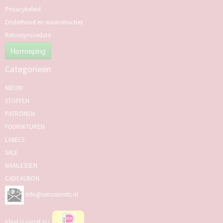
Privacybeleid
Onderhoud en wasinstructies
Retourprocedure
Herroeping
Categorieën
NIEUW
STOFFEN
PATRONEN
FOURNITUREN
LABELS
SALE
NAAILESSEN
CADEAUBON
info@senzalimits.nl
Ideal is vanaf nu