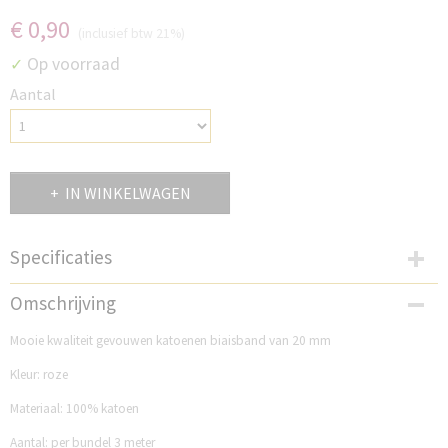
€ 0,90
(inclusief btw 21%)
Op voorraad
✓
Aantal
IN WINKELWAGEN
Specificaties
Productcode
Omschrijving
KB20R895
Mooie kwaliteit gevouwen katoenen biaisband van 20 mm
Kleur: roze
Materiaal: 100% katoen
Aantal: per bundel 3 meter