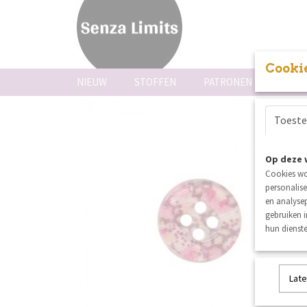
Cookie
NIEUW
STOFFEN
PATRONEN
FOUR
Toest
Op deze 
Cookies wo
personalise
en analysep
gebruiken 
hun dienste
Late