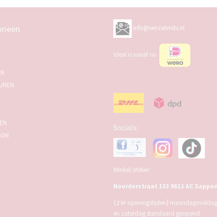
rieën
info@senzalimits.nl
Ideal is vanaf nu
EN
UREN
SEN
Socials:
BON
Winkel/atelier:
Noorderstraat 133 9611 AC Sappe
(zie
)
openingstijden
maandagmiddag,
en zaterdag standaard geopend