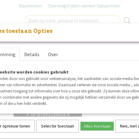
Naailessen
Openingstijden winkel Sappemeer
s toestaan Opties
NITUREN
LABELS
SALE
NAAILESSEN
CADEAUB
Knoop met bloemen 12 mm
emming
Details
Over
€ 0,15
(inclusief btw 21%)
website worden cookies gebruikt
Op voorraad
✓
rden door ons gebruikt voor verkeersanalyse, het aanbieden van sociale media-func
Aantal
ren van informatie en advertenties. Daarnaast verlenen we onze sociale media-, adv
artners toegang tot informatie over hoe u onze site gebruikt. Zij kunnen deze info
in combinatie met andere gegevens die zij mogelijk hebben verzameld door uw geb
n of die u hen hebt verstrekt.
IN WINKELWAGEN
r opnieuw tonen
Selectie toestaan
Alles toestaan
Nee, niet
Specificaties