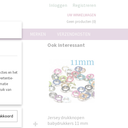
Inloggen
Registreren
UW WINKELWAGEN
Geen producten
(0)
ON
MERKEN
VERZENDKOSTEN
Ook interessant
ties en het
ertentie-
rmatie
ruik van
 akkoord
Jersey drukknopen
babydrukkers 11 mm