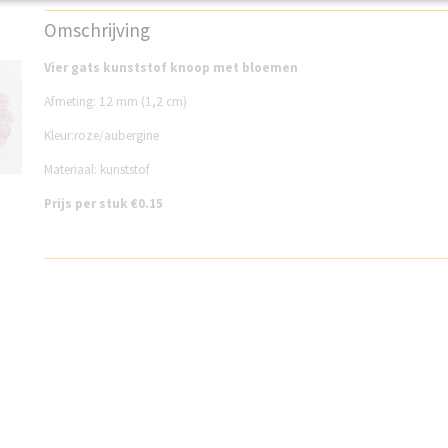
Productcode
FG7080B
Omschrijving
Vier gats kunststof knoop met bloemen
Afmeting: 12 mm (1,2 cm)
Kleur:roze/aubergine
Materiaal: kunststof
Prijs per stuk €0.15