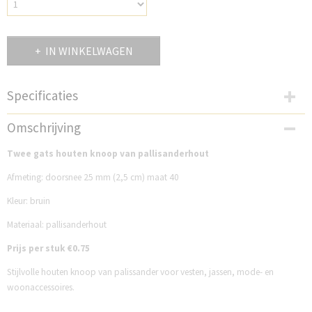
IN WINKELWAGEN
Specificaties
Productcode
Omschrijving
DBK25PH
Twee gats houten knoop van pallisanderhout
Afmeting: doorsnee 25 mm (2,5 cm) maat 40
Kleur: bruin
Materiaal: pallisanderhout
Prijs per stuk €0.75
Stijlvolle houten knoop van palissander voor vesten, jassen, mode- en
woonaccessoires.