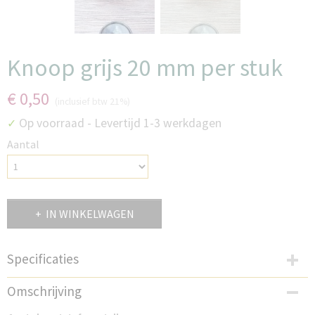
Knoop grijs 20 mm per stuk
€ 0,50
(inclusief btw 21%)
Op voorraad
- Levertijd 1-3 werkdagen
✓
Aantal
IN WINKELWAGEN
Specificaties
Productcode
Omschrijving
DSK20KG3