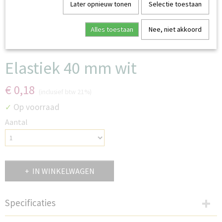
Later opnieuw tonen
Selectie toestaan
Alles toestaan
Nee, niet akkoord
Elastiek 40 mm wit
€ 0,18
(inclusief btw 21%)
Op voorraad
✓
Aantal
IN WINKELWAGEN
Specificaties
Productcode