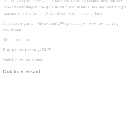
Let op: kijk bij het kiezen van de juiste spoel voor uw naaimachine ook naar
de exacte afmeting van de spoel in millimeter, en niet alleen naar merk en type
naaimachine en spoelhuis. Geschikt voor Brother naaimachines
De verpakkingen van Milward zijn 100% plasticvrij en bovendien volledig
recyclebaar.
Kleur: transparant
Prijs per verpakking: €2.75
Aantal: 9 per verpakking
Ook interessant