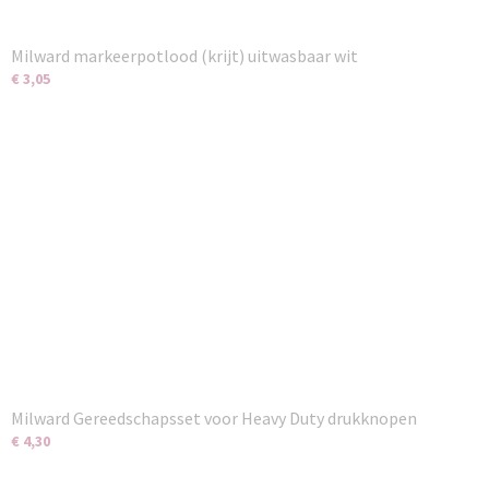
Milward markeerpotlood (krijt) uitwasbaar wit
€ 3,05
Milward Gereedschapsset voor Heavy Duty drukknopen
€ 4,30